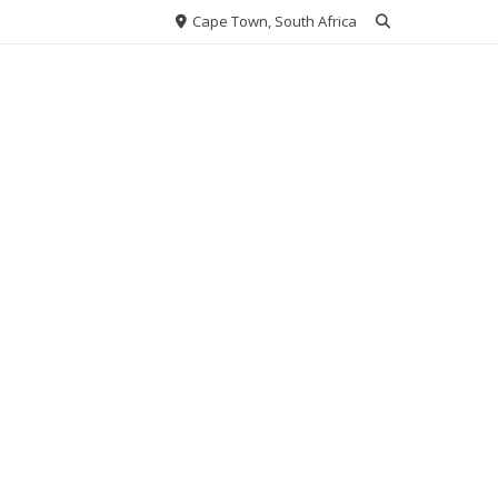
Cape Town, South Africa