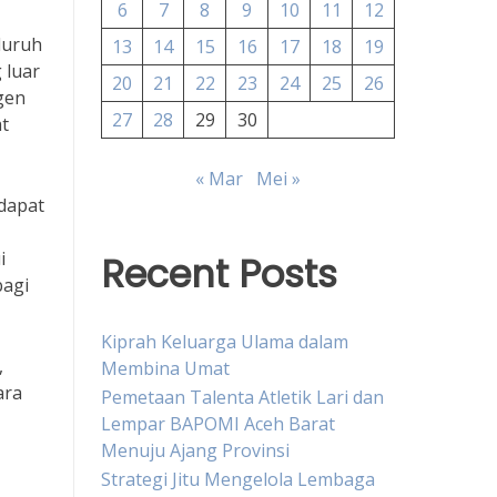
6
7
8
9
10
11
12
luruh
13
14
15
16
17
18
19
 luar
20
21
22
23
24
25
26
gen
27
28
29
30
at
« Mar
Mei »
dapat
i
Recent Posts
bagi
Kiprah Keluarga Ulama dalam
,
Membina Umat
ara
Pemetaan Talenta Atletik Lari dan
Lempar BAPOMI Aceh Barat
Menuju Ajang Provinsi
Strategi Jitu Mengelola Lembaga