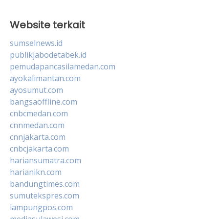
Website terkait
sumselnews.id
publikjabodetabek.id
pemudapancasilamedan.com
ayokalimantan.com
ayosumut.com
bangsaoffline.com
cnbcmedan.com
cnnmedan.com
cnnjakarta.com
cnbcjakarta.com
hariansumatra.com
harianikn.com
bandungtimes.com
sumutekspres.com
lampungpos.com
mediasulawesi.com