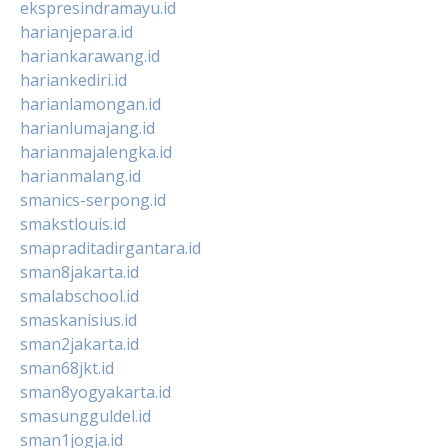
ekspresindramayu.id
harianjepara.id
hariankarawang.id
hariankediri.id
harianlamongan.id
harianlumajang.id
harianmajalengka.id
harianmalang.id
smanics-serpong.id
smakstlouis.id
smapraditadirgantara.id
sman8jakarta.id
smalabschool.id
smaskanisius.id
sman2jakarta.id
sman68jkt.id
sman8yogyakarta.id
smasungguldel.id
sman1jogja.id