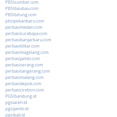
PBSIsumbar.com
PBSIbaubau.com
PBSIbitung.com
pbsipekanbaru.com
perbasimedan.com
perbasisurabaya.com
perbasibanjarbaru.com
perbasiblitar.com
perbasimagelang.com
perbasijambi.com
perbasiserang.com
perbasitangerang.com
perbasimalang.com
perbasidepok.com
perbasicirebon.com
PGSIbandung.id
pgsiaceh.id
pgsijambi.id
pgsibali.id