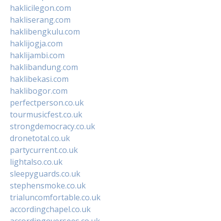
haklicilegon.com
hakliserang.com
haklibengkulu.com
haklijogja.com
haklijambi.com
haklibandung.com
haklibekasi.com
haklibogor.com
perfectperson.co.uk
tourmusicfest.co.uk
strongdemocracy.co.uk
dronetotal.co.uk
partycurrent.co.uk
lightalso.co.uk
sleepyguards.co.uk
stephensmoke.co.uk
trialuncomfortable.co.uk
accordingchapel.co.uk
accordingoversees.co.uk