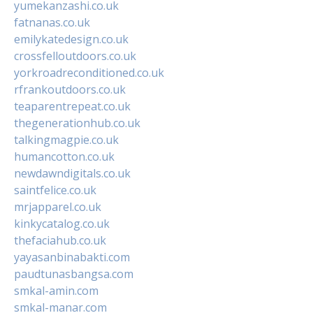
yumekanzashi.co.uk
fatnanas.co.uk
emilykatedesign.co.uk
crossfelloutdoors.co.uk
yorkroadreconditioned.co.uk
rfrankoutdoors.co.uk
teaparentrepeat.co.uk
thegenerationhub.co.uk
talkingmagpie.co.uk
humancotton.co.uk
newdawndigitals.co.uk
saintfelice.co.uk
mrjapparel.co.uk
kinkycatalog.co.uk
thefaciahub.co.uk
yayasanbinabakti.com
paudtunasbangsa.com
smkal-amin.com
smkal-manar.com