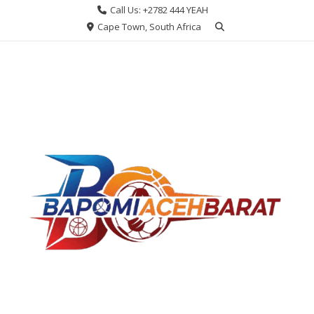
Skip
Call Us: +2782 444 YEAH
to
Cape Town, South Africa
content