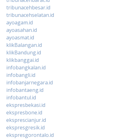
tribunacehbesar.id
tribunacehselatan.id
ayoagam.id
ayoasahan.id
ayoasmat.id
klikBalangan.id
klikBandung.id
klikbanggai.id
infobangkalan.id
infobangli.id
infobanjarnegara.id
infobantaeng.id
infobantul.id
ekspresbekasi.id
ekspresbone.id
eksprescianjur.id
ekspresgresik.id
ekspresgorontalo.id