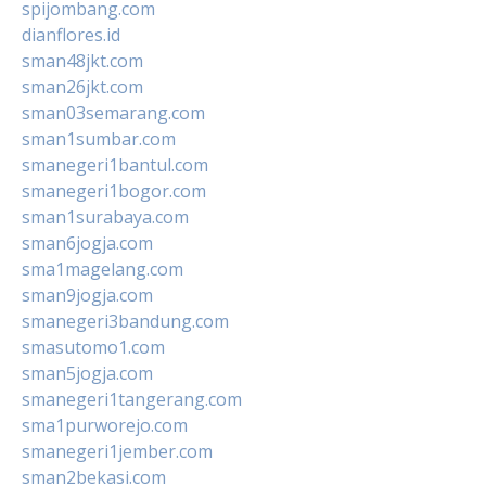
spijombang.com
dianflores.id
sman48jkt.com
sman26jkt.com
sman03semarang.com
sman1sumbar.com
smanegeri1bantul.com
smanegeri1bogor.com
sman1surabaya.com
sman6jogja.com
sma1magelang.com
sman9jogja.com
smanegeri3bandung.com
smasutomo1.com
sman5jogja.com
smanegeri1tangerang.com
sma1purworejo.com
smanegeri1jember.com
sman2bekasi.com