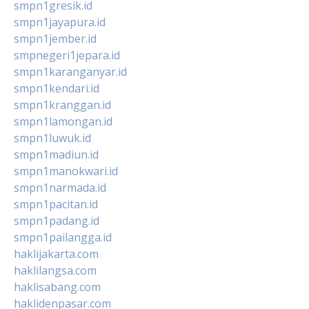
smpn1gresik.id
smpn1jayapura.id
smpn1jember.id
smpnegeri1jepara.id
smpn1karanganyar.id
smpn1kendari.id
smpn1kranggan.id
smpn1lamongan.id
smpn1luwuk.id
smpn1madiun.id
smpn1manokwari.id
smpn1narmada.id
smpn1pacitan.id
smpn1padang.id
smpn1pailangga.id
haklijakarta.com
haklilangsa.com
haklisabang.com
haklidenpasar.com