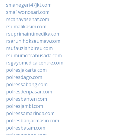
smanegeri47jkt.com
sma1wonosari.com
rscahayasehat.com
rsumalikasim.com
rsuprimaintimedika.com
rsarunlhokseumaw.com
rsufauziahbireu.com
rsumumcitrahusada.com
rsgayomedicalcentre.com
polresjakarta.com
polresdago.com
polressabang.com
polresdenpasar.com
polresbanten.com
polresjambi.com
polressamarinda.com
polresbanjarmasin.com
polresbatam.com
polresambon.com