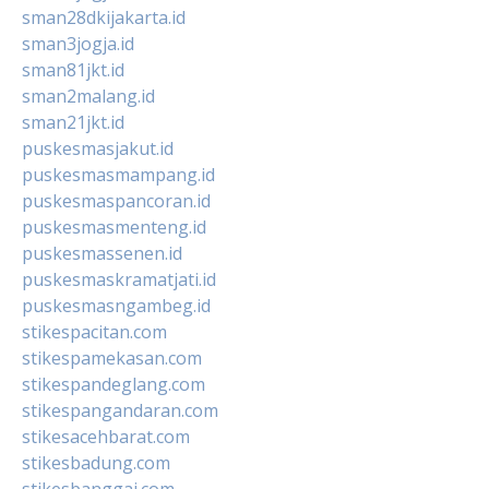
sman28dkijakarta.id
sman3jogja.id
sman81jkt.id
sman2malang.id
sman21jkt.id
puskesmasjakut.id
puskesmasmampang.id
puskesmaspancoran.id
puskesmasmenteng.id
puskesmassenen.id
puskesmaskramatjati.id
puskesmasngambeg.id
stikespacitan.com
stikespamekasan.com
stikespandeglang.com
stikespangandaran.com
stikesacehbarat.com
stikesbadung.com
stikesbanggai.com