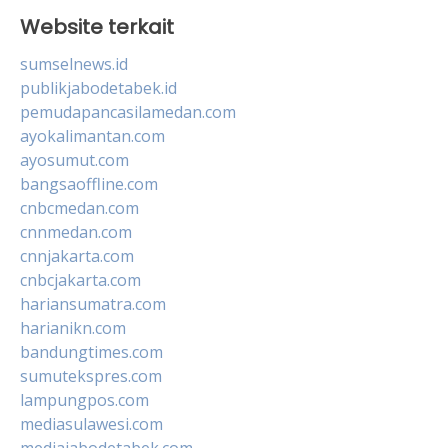
Website terkait
sumselnews.id
publikjabodetabek.id
pemudapancasilamedan.com
ayokalimantan.com
ayosumut.com
bangsaoffline.com
cnbcmedan.com
cnnmedan.com
cnnjakarta.com
cnbcjakarta.com
hariansumatra.com
harianikn.com
bandungtimes.com
sumutekspres.com
lampungpos.com
mediasulawesi.com
mediajabodetabek.com