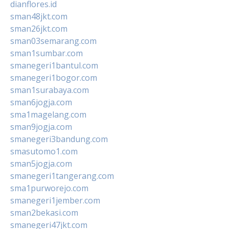
dianflores.id
sman48jkt.com
sman26jkt.com
sman03semarang.com
sman1sumbar.com
smanegeri1bantul.com
smanegeri1bogor.com
sman1surabaya.com
sman6jogja.com
sma1magelang.com
sman9jogja.com
smanegeri3bandung.com
smasutomo1.com
sman5jogja.com
smanegeri1tangerang.com
sma1purworejo.com
smanegeri1jember.com
sman2bekasi.com
smanegeri47jkt.com