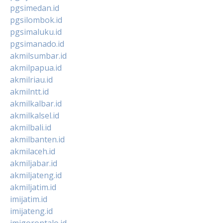
pgsimedan.id
pgsilombok.id
pgsimaluku.id
pgsimanado.id
akmilsumbar.id
akmilpapua.id
akmilriau.id
akmilntt.id
akmilkalbar.id
akmilkalsel.id
akmilbali.id
akmilbanten.id
akmilaceh.id
akmiljabar.id
akmiljateng.id
akmiljatim.id
imijatim.id
imijateng.id
imigorontalo.id