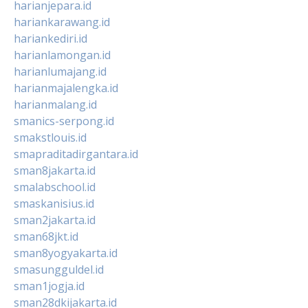
harianjepara.id
hariankarawang.id
hariankediri.id
harianlamongan.id
harianlumajang.id
harianmajalengka.id
harianmalang.id
smanics-serpong.id
smakstlouis.id
smapraditadirgantara.id
sman8jakarta.id
smalabschool.id
smaskanisius.id
sman2jakarta.id
sman68jkt.id
sman8yogyakarta.id
smasungguldel.id
sman1jogja.id
sman28dkijakarta.id