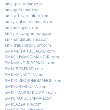
smkitpasundan.com
smkpgrikamal.com
smktarbiyatululum.com
smkyasalam-elummah.com
smkpelitaynh.com
smkyasinacigombong.com
smknahdatululama.com
smkitraudhatululum.com
SMKMIFTAHULSALAM.com
SMKSILIWANGIMANDIRI.com
SMKMANDIRIBERKAH.com
SMKCBTBEKASI.com
SMKMANAROFA.com
SMKPGRIBOJONGMANGU.com
SMKKORPRIKOTA.com
SMKITDARULHIDAYAH.com
SMKSIROJULUMMAH.com
SMKSAZZAHRA.com
SMKCitaTeknika.com