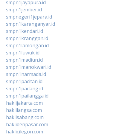
smpn1jayapura.id
smpn1jember.id
smpnegeri1jepara.id
smpn1karanganyar.id
smpn1kendari.id
smpn1kranggan.id
smpn1lamongan.id
smpn1luwuk.id
smpn1madiun.id
smpn1manokwari.id
smpn1narmada.id
smpn1pacitan.id
smpn1padang.id
smpn1pailangga.id
haklijakarta.com
haklilangsa.com
haklisabang.com
haklidenpasar.com
haklicilegon.com