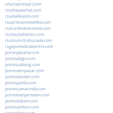
sma1wonosari.com
rscahayasehat.com
rsumalikasim.com
rsuprimaintimedika.com
rsarunlhokseumaw.com
rsufauziahbireu.com
rsumumcitrahusada.com
rsgayomedicalcentre.com
polresjakarta.com
polresdago.com
polressabang.com
polresdenpasar.com
polresbanten.com
polresjambi.com
polressamarinda.com
polresbanjarmasin.com
polresbatam.com
polresambon.com
polresbima.com