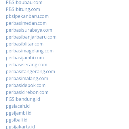
PBSIbaubau.com
PBSIbitung.com
pbsipekanbaru.com
perbasimedan.com
perbasisurabaya.com
perbasibanjarbaru.com
perbasiblitar.com
perbasimagelang.com
perbasijambi.com
perbasiserang.com
perbasitangerang.com
perbasimalang.com
perbasidepok.com
perbasicirebon.com
PGSIbandung.id
pgsiaceh.id
pgsijambi.id
pgsibali.id
pgsijakarta.id