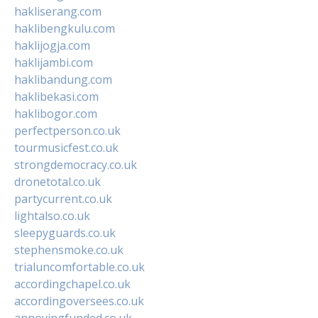
hakliserang.com
haklibengkulu.com
haklijogja.com
haklijambi.com
haklibandung.com
haklibekasi.com
haklibogor.com
perfectperson.co.uk
tourmusicfest.co.uk
strongdemocracy.co.uk
dronetotal.co.uk
partycurrent.co.uk
lightalso.co.uk
sleepyguards.co.uk
stephensmoke.co.uk
trialuncomfortable.co.uk
accordingchapel.co.uk
accordingoversees.co.uk
annoyingfunded.co.uk