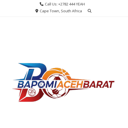
Skip
Call Us: +2782 444 YEAH
to
Cape Town, South Africa
content