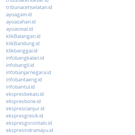
tribunacehselatan.id
ayoagam.id
ayoasahan.id
ayoasmat.id
klikBalangan.id
klikBandung.id
klikbanggai.id
infobangkalan.id
infobangli.id
infobanjarnegara.id
infobantaeng.id
infobantul.id
ekspresbekasi.id
ekspresbone.id
eksprescianjur.id
ekspresgresik.id
ekspresgorontalo.id
ekspresindramayu.id