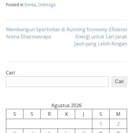
Posted in
Berita
,
Olahraga
Navigasi
Membangun Sportivitas di
Running Economy: Efisiensi
Arena Dharmasraya
Energi untuk Lari Jarak
Jauh yang Lebih Ringan
pos
Cari
Cari
Agustus 2026
S
S
R
K
J
S
M
1
2