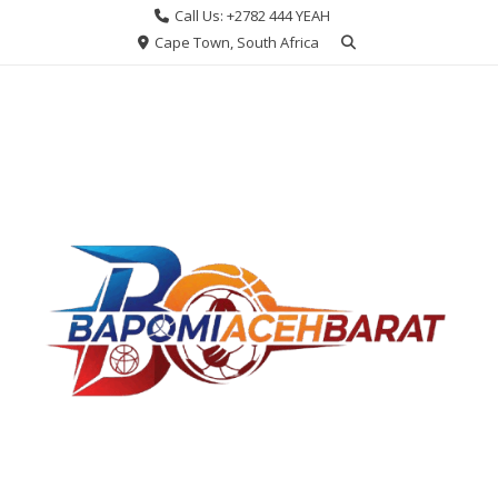
Skip
Call Us: +2782 444 YEAH
to
Cape Town, South Africa
content