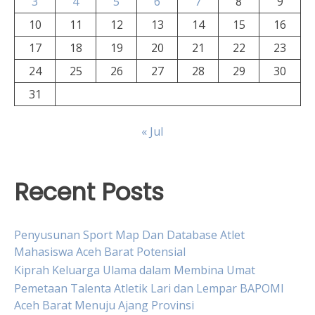
3
4
5
6
7
8
9
10
11
12
13
14
15
16
17
18
19
20
21
22
23
24
25
26
27
28
29
30
31
« Jul
Recent Posts
Penyusunan Sport Map Dan Database Atlet
Mahasiswa Aceh Barat Potensial
Kiprah Keluarga Ulama dalam Membina Umat
Pemetaan Talenta Atletik Lari dan Lempar BAPOMI
Aceh Barat Menuju Ajang Provinsi