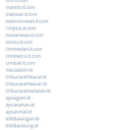
sctv.it.com
transtv.it.com
indosiar.it.com
metrotvnews.it.com
rctiplus.it.com
tvonenews.it.com
mnctv.it.com
cnnmedan.it.com
cnnmetro.it.com
cnnbali.it.com
meulaboh.id
tribunacehbarat.id
tribunacehbesar.id
tribunacehselatan.id
ayoagam.id
ayoasahan.id
ayoasmat.id
klikBalangan.id
klikBandung.id