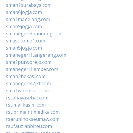
sman1surabaya.com
sman6jogja.com
sma1magelang.com
sman9jogja.com
smanegeri3bandung.com
smasutomo1.com
sman5jogja.com
smanegeri1tangerang.com
sma1purworejo.com
smanegeri1jember.com
sman2bekasi.com
smanegeri47jkt.com
sma1wonosari.com
rscahayasehat.com
rsumalikasim.com
rsuprimaintimedika.com
rsarunlhokseumaw.com
rsufauziahbireu.com