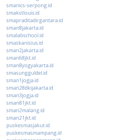
smanics-serpong.id
smakstlouis.id
smapraditadirgantara.id
sman8jakarta.id
smalabschool.id
smaskanisius.id
sman2jakarta.id
sman68jkt.id
sman8yogyakarta.id
smasungguldel.id
sman1jogja.id
sman28dkijakarta.id
sman3jogja.id
sman81jkt.id
sman2malang.id
sman21jkt.id
puskesmasjakut.id
puskesmasmampang.id