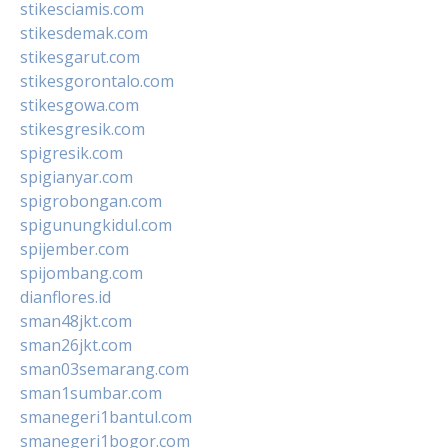
stikesciamis.com
stikesdemak.com
stikesgarut.com
stikesgorontalo.com
stikesgowa.com
stikesgresik.com
spigresik.com
spigianyar.com
spigrobongan.com
spigunungkidul.com
spijember.com
spijombang.com
dianflores.id
sman48jkt.com
sman26jkt.com
sman03semarang.com
sman1sumbar.com
smanegeri1bantul.com
smanegeri1bogor.com