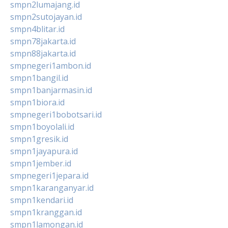
smpn2lumajang.id
smpn2sutojayan.id
smpn4blitar.id
smpn78jakarta.id
smpn88jakarta.id
smpnegeri1ambon.id
smpn1bangil.id
smpn1banjarmasin.id
smpn1biora.id
smpnegeri1bobotsari.id
smpn1boyolali.id
smpn1gresik.id
smpn1jayapura.id
smpn1jember.id
smpnegeri1jepara.id
smpn1karanganyar.id
smpn1kendari.id
smpn1kranggan.id
smpn1lamongan.id