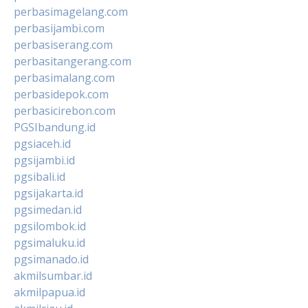
perbasimagelang.com
perbasijambi.com
perbasiserang.com
perbasitangerang.com
perbasimalang.com
perbasidepok.com
perbasicirebon.com
PGSIbandung.id
pgsiaceh.id
pgsijambi.id
pgsibali.id
pgsijakarta.id
pgsimedan.id
pgsilombok.id
pgsimaluku.id
pgsimanado.id
akmilsumbar.id
akmilpapua.id