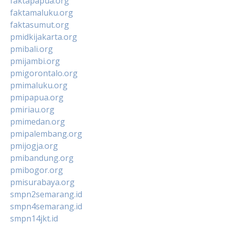
faktapapua.org
faktamaluku.org
faktasumut.org
pmidkijakarta.org
pmibali.org
pmijambi.org
pmigorontalo.org
pmimaluku.org
pmipapua.org
pmiriau.org
pmimedan.org
pmipalembang.org
pmijogja.org
pmibandung.org
pmibogor.org
pmisurabaya.org
smpn2semarang.id
smpn4semarang.id
smpn14jkt.id