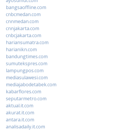
ayosumut.com
bangsaoffline.com
cnbcmedan.com
cnnmedan.com
cnnjakarta.com
cnbcjakarta.com
hariansumatra.com
harianikn.com
bandungtimes.com
sumutekspres.com
lampungpos.com
mediasulawesi.com
mediajabodetabek.com
kabarflores.com
seputarmetro.com
aktual.it.com
akurat.it.com
antara.it.com
analisadaily.it.com