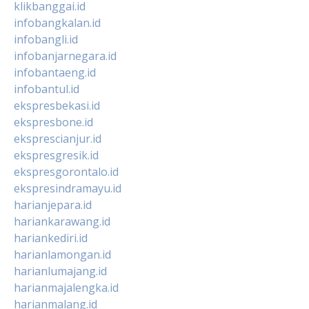
klikbanggai.id
infobangkalan.id
infobangli.id
infobanjarnegara.id
infobantaeng.id
infobantul.id
ekspresbekasi.id
ekspresbone.id
eksprescianjur.id
ekspresgresik.id
ekspresgorontalo.id
ekspresindramayu.id
harianjepara.id
hariankarawang.id
hariankediri.id
harianlamongan.id
harianlumajang.id
harianmajalengka.id
harianmalang.id