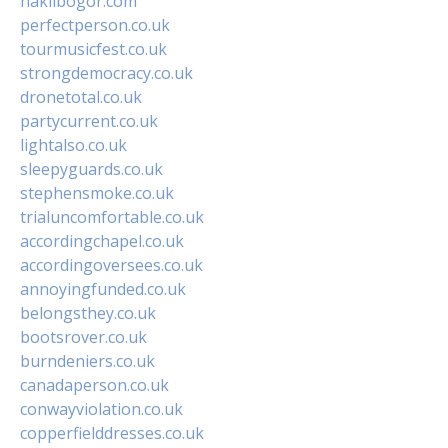
haklibogor.com
perfectperson.co.uk
tourmusicfest.co.uk
strongdemocracy.co.uk
dronetotal.co.uk
partycurrent.co.uk
lightalso.co.uk
sleepyguards.co.uk
stephensmoke.co.uk
trialuncomfortable.co.uk
accordingchapel.co.uk
accordingoversees.co.uk
annoyingfunded.co.uk
belongsthey.co.uk
bootsrover.co.uk
burndeniers.co.uk
canadaperson.co.uk
conwayviolation.co.uk
copperfielddresses.co.uk