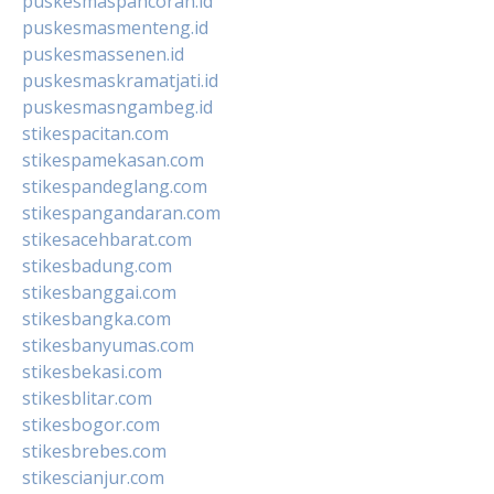
puskesmaspancoran.id
puskesmasmenteng.id
puskesmassenen.id
puskesmaskramatjati.id
puskesmasngambeg.id
stikespacitan.com
stikespamekasan.com
stikespandeglang.com
stikespangandaran.com
stikesacehbarat.com
stikesbadung.com
stikesbanggai.com
stikesbangka.com
stikesbanyumas.com
stikesbekasi.com
stikesblitar.com
stikesbogor.com
stikesbrebes.com
stikescianjur.com