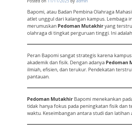
Posted on
11/11/2025
by
admin
Bapomi, atau Badan Pembina Olahraga Mahasis
atlet unggul dari kalangan kampus. Lembaga i
merumuskan
Pedoman Mutakhir
yang terstr
olahraga di tingkat perguruan tinggi. Ini adala
Peran Bapomi sangat strategis karena kampus 
akademik dan fisik. Dengan adanya
Pedoman M
ilmiah, efisien, dan terukur. Pendekatan terstr
pantauan.
Pedoman Mutakhir
Bapomi menekankan pada 
tidak hanya fokus pada peningkatan fisik dan t
waktu. Keseimbangan antara studi dan latihan 