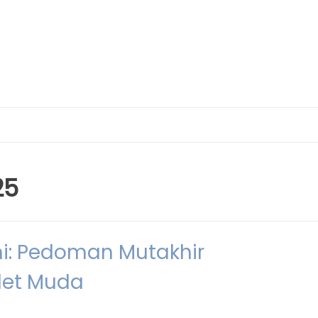
25
: Pedoman Mutakhir
let Muda