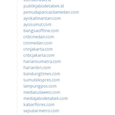
publikjabodetabek.id
pemudapancasilamedan.com
ayokalimantan.com
ayosumut.com
bangsaoffline.com
cnbcmedan.com
cnnmedan.com
cnnjakarta.com
cnbcjakarta.com
hariansumatra.com
harianikn.com
bandungtimes.com
sumutekspres.com
lampungpos.com
mediasulawesi.com
mediajabodetabek.com
kabarflores.com
seputarmetro.com