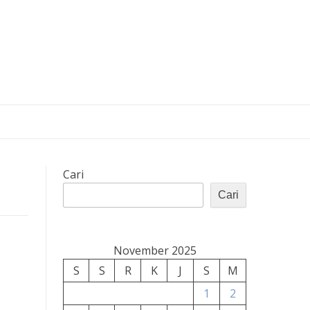
Cari
Cari
November 2025
S
S
R
K
J
S
M
1
2