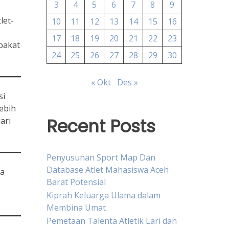
3
4
5
6
7
8
9
let-
10
11
12
13
14
15
16
17
18
19
20
21
22
23
bakat
24
25
26
27
28
29
30
« Okt
Des »
si
ebih
Recent Posts
ari
Penyusunan Sport Map Dan
Database Atlet Mahasiswa Aceh
da
Barat Potensial
Kiprah Keluarga Ulama dalam
Membina Umat
Pemetaan Talenta Atletik Lari dan