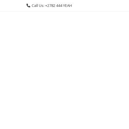
Skip
Call Us: +2782 444 YEAH
to
content