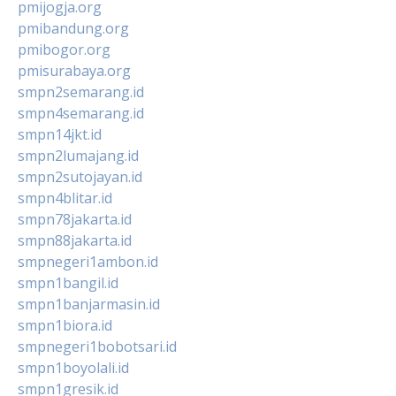
pmijogja.org
pmibandung.org
pmibogor.org
pmisurabaya.org
smpn2semarang.id
smpn4semarang.id
smpn14jkt.id
smpn2lumajang.id
smpn2sutojayan.id
smpn4blitar.id
smpn78jakarta.id
smpn88jakarta.id
smpnegeri1ambon.id
smpn1bangil.id
smpn1banjarmasin.id
smpn1biora.id
smpnegeri1bobotsari.id
smpn1boyolali.id
smpn1gresik.id