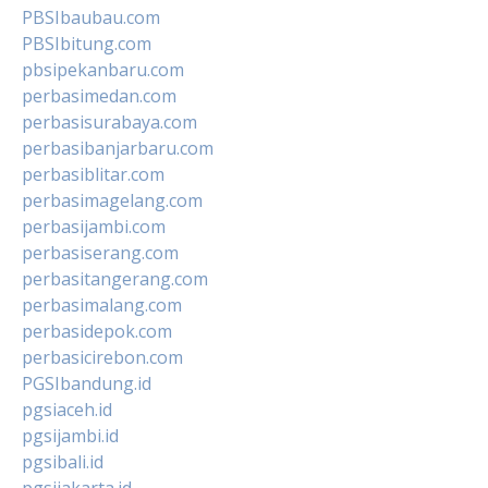
PBSIbaubau.com
PBSIbitung.com
pbsipekanbaru.com
perbasimedan.com
perbasisurabaya.com
perbasibanjarbaru.com
perbasiblitar.com
perbasimagelang.com
perbasijambi.com
perbasiserang.com
perbasitangerang.com
perbasimalang.com
perbasidepok.com
perbasicirebon.com
PGSIbandung.id
pgsiaceh.id
pgsijambi.id
pgsibali.id