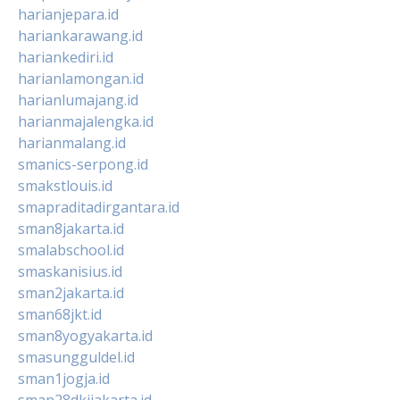
harianjepara.id
hariankarawang.id
hariankediri.id
harianlamongan.id
harianlumajang.id
harianmajalengka.id
harianmalang.id
smanics-serpong.id
smakstlouis.id
smapraditadirgantara.id
sman8jakarta.id
smalabschool.id
smaskanisius.id
sman2jakarta.id
sman68jkt.id
sman8yogyakarta.id
smasungguldel.id
sman1jogja.id