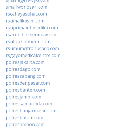
smanegeri47jkt.com
sma1wonosari.com
rscahayasehat.com
rsumalikasim.com
rsuprimaintimedika.com
rsarunlhokseumaw.com
rsufauziahbireu.com
rsumumcitrahusada.com
rsgayomedicalcentre.com
polresjakarta.com
polresdago.com
polressabang.com
polresdenpasar.com
polresbanten.com
polresjambi.com
polressamarinda.com
polresbanjarmasin.com
polresbatam.com
polresambon.com