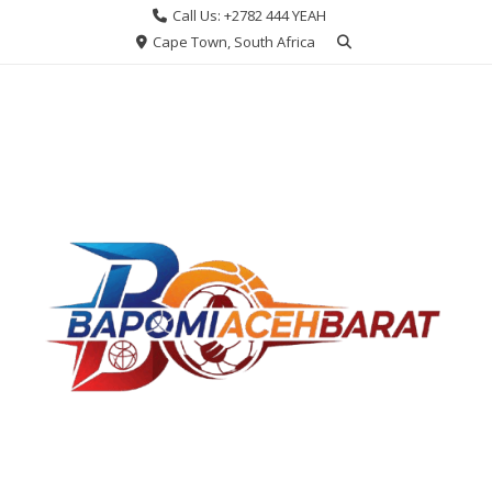
Skip
Call Us: +2782 444 YEAH
to
Cape Town, South Africa
content