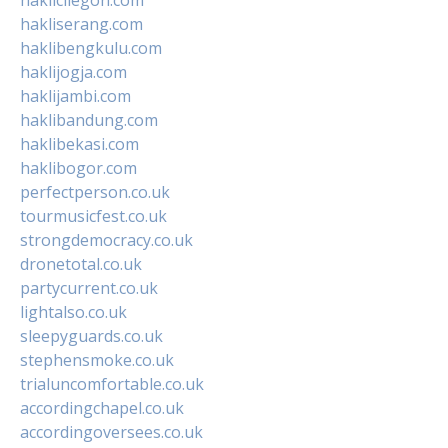
haklicilegon.com
hakliserang.com
haklibengkulu.com
haklijogja.com
haklijambi.com
haklibandung.com
haklibekasi.com
haklibogor.com
perfectperson.co.uk
tourmusicfest.co.uk
strongdemocracy.co.uk
dronetotal.co.uk
partycurrent.co.uk
lightalso.co.uk
sleepyguards.co.uk
stephensmoke.co.uk
trialuncomfortable.co.uk
accordingchapel.co.uk
accordingoversees.co.uk