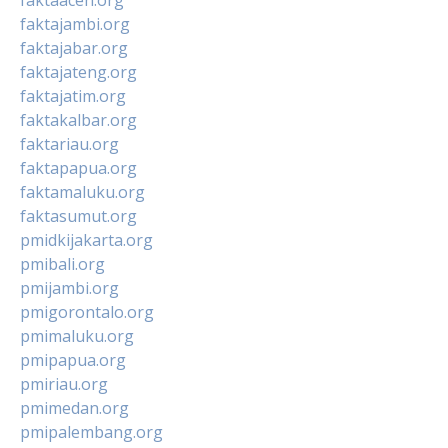
faktaaceh.org
faktajambi.org
faktajabar.org
faktajateng.org
faktajatim.org
faktakalbar.org
faktariau.org
faktapapua.org
faktamaluku.org
faktasumut.org
pmidkijakarta.org
pmibali.org
pmijambi.org
pmigorontalo.org
pmimaluku.org
pmipapua.org
pmiriau.org
pmimedan.org
pmipalembang.org