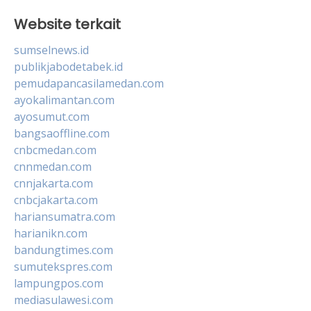
Website terkait
sumselnews.id
publikjabodetabek.id
pemudapancasilamedan.com
ayokalimantan.com
ayosumut.com
bangsaoffline.com
cnbcmedan.com
cnnmedan.com
cnnjakarta.com
cnbcjakarta.com
hariansumatra.com
harianikn.com
bandungtimes.com
sumutekspres.com
lampungpos.com
mediasulawesi.com