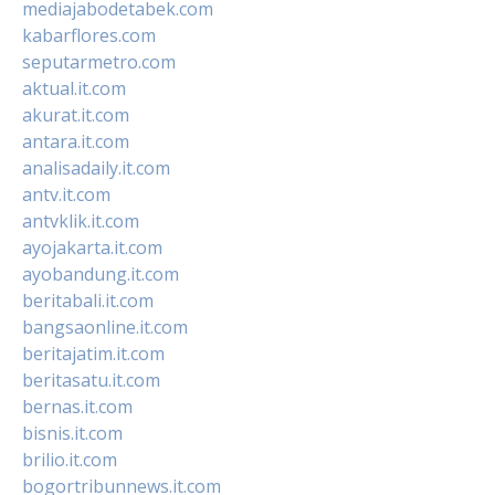
mediajabodetabek.com
kabarflores.com
seputarmetro.com
aktual.it.com
akurat.it.com
antara.it.com
analisadaily.it.com
antv.it.com
antvklik.it.com
ayojakarta.it.com
ayobandung.it.com
beritabali.it.com
bangsaonline.it.com
beritajatim.it.com
beritasatu.it.com
bernas.it.com
bisnis.it.com
brilio.it.com
bogortribunnews.it.com