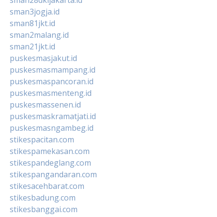
sman28dkijakarta.id
sman3jogja.id
sman81jkt.id
sman2malang.id
sman21jkt.id
puskesmasjakut.id
puskesmasmampang.id
puskesmaspancoran.id
puskesmasmenteng.id
puskesmassenen.id
puskesmaskramatjati.id
puskesmasngambeg.id
stikespacitan.com
stikespamekasan.com
stikespandeglang.com
stikespangandaran.com
stikesacehbarat.com
stikesbadung.com
stikesbanggai.com