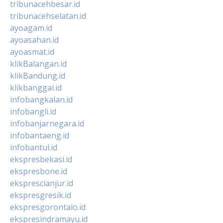
tribunacehbesar.id
tribunacehselatan.id
ayoagam.id
ayoasahan.id
ayoasmat.id
klikBalangan.id
klikBandung.id
klikbanggai.id
infobangkalan.id
infobangli.id
infobanjarnegara.id
infobantaeng.id
infobantul.id
ekspresbekasi.id
ekspresbone.id
eksprescianjur.id
ekspresgresik.id
ekspresgorontalo.id
ekspresindramayu.id