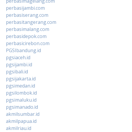
perbasimagelang.com
perbasijambi.com
perbasiserang.com
perbasitangerang.com
perbasimalang.com
perbasidepok.com
perbasicirebon.com
PGSIbandung.id
pgsiaceh.id
pgsijambi.id
pgsibali.id
pgsijakarta.id
pgsimedan.id
pgsilombok.id
pgsimaluku.id
pgsimanado.id
akmilsumbar.id
akmilpapua.id
akmilriau.id