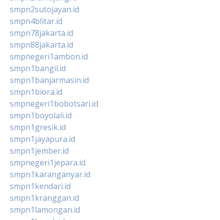
smpn2sutojayan.id
smpn4blitar.id
smpn78jakarta.id
smpn88jakarta.id
smpnegeri1ambon.id
smpn1bangil.id
smpn1banjarmasin.id
smpn1biora.id
smpnegeri1bobotsari.id
smpn1boyolali.id
smpn1gresik.id
smpn1jayapura.id
smpn1jember.id
smpnegeri1jepara.id
smpn1karanganyar.id
smpn1kendari.id
smpn1kranggan.id
smpn1lamongan.id