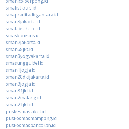
smanics-serpong.id
smakstlouis.id
smapraditadirgantara.id
sman8jakarta.id
smalabschool.id
smaskanisius.id
sman2jakarta.id
sman68jkt.id
sman8yogyakarta.id
smasungguldel.id
sman1jogja.id
sman28dkijakarta.id
sman3jogja.id
sman81jkt.id
sman2malang.id
sman21jkt.id
puskesmasjakut.id
puskesmasmampang.id
puskesmaspancoran.id