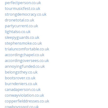
perfectperson.co.uk
tourmusicfest.co.uk
strongdemocracy.co.uk
dronetotal.co.uk
partycurrent.co.uk
lightalso.co.uk
sleepyguards.co.uk
stephensmoke.co.uk
trialuncomfortable.co.uk
accordingchapel.co.uk
accordingoversees.co.uk
annoyingfunded.co.uk
belongsthey.co.uk
bootsrover.co.uk
burndeniers.co.uk
canadaperson.co.uk
conwayviolation.co.uk
copperfielddresses.co.uk
cowboysspot.co.uk