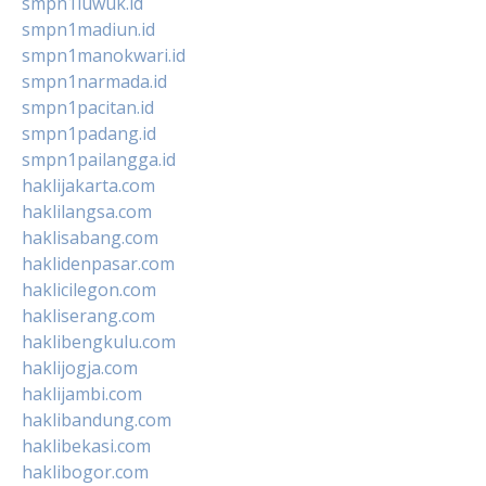
smpn1luwuk.id
smpn1madiun.id
smpn1manokwari.id
smpn1narmada.id
smpn1pacitan.id
smpn1padang.id
smpn1pailangga.id
haklijakarta.com
haklilangsa.com
haklisabang.com
haklidenpasar.com
haklicilegon.com
hakliserang.com
haklibengkulu.com
haklijogja.com
haklijambi.com
haklibandung.com
haklibekasi.com
haklibogor.com