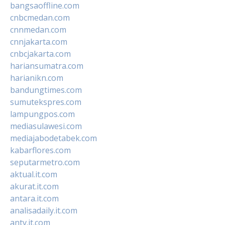
bangsaoffline.com
cnbcmedan.com
cnnmedan.com
cnnjakarta.com
cnbcjakarta.com
hariansumatra.com
harianikn.com
bandungtimes.com
sumutekspres.com
lampungpos.com
mediasulawesi.com
mediajabodetabek.com
kabarflores.com
seputarmetro.com
aktual.it.com
akurat.it.com
antara.it.com
analisadaily.it.com
antv.it.com