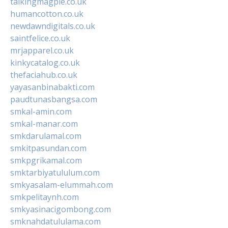
talkingmagpie.co.uk
humancotton.co.uk
newdawndigitals.co.uk
saintfelice.co.uk
mrjapparel.co.uk
kinkycatalog.co.uk
thefaciahub.co.uk
yayasanbinabakti.com
paudtunasbangsa.com
smkal-amin.com
smkal-manar.com
smkdarulamal.com
smkitpasundan.com
smkpgrikamal.com
smktarbiyatululum.com
smkyasalam-elummah.com
smkpelitaynh.com
smkyasinacigombong.com
smknahdatululama.com