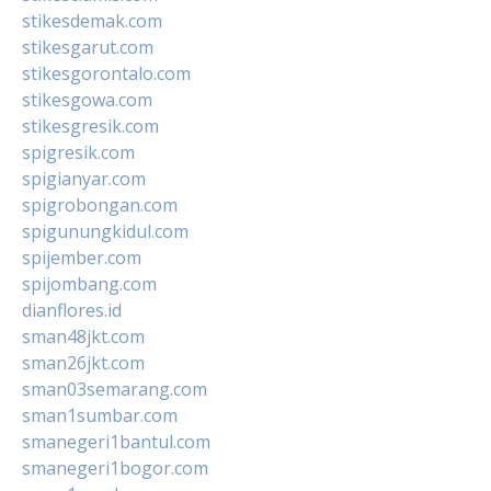
stikesdemak.com
stikesgarut.com
stikesgorontalo.com
stikesgowa.com
stikesgresik.com
spigresik.com
spigianyar.com
spigrobongan.com
spigunungkidul.com
spijember.com
spijombang.com
dianflores.id
sman48jkt.com
sman26jkt.com
sman03semarang.com
sman1sumbar.com
smanegeri1bantul.com
smanegeri1bogor.com