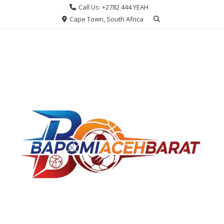
Skip
Call Us: +2782 444 YEAH
to
Cape Town, South Africa
content