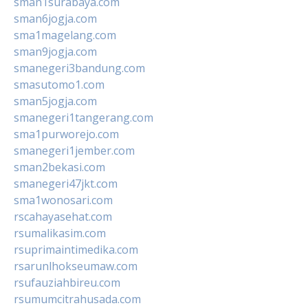
sman1surabaya.com
sman6jogja.com
sma1magelang.com
sman9jogja.com
smanegeri3bandung.com
smasutomo1.com
sman5jogja.com
smanegeri1tangerang.com
sma1purworejo.com
smanegeri1jember.com
sman2bekasi.com
smanegeri47jkt.com
sma1wonosari.com
rscahayasehat.com
rsumalikasim.com
rsuprimaintimedika.com
rsarunlhokseumaw.com
rsufauziahbireu.com
rsumumcitrahusada.com