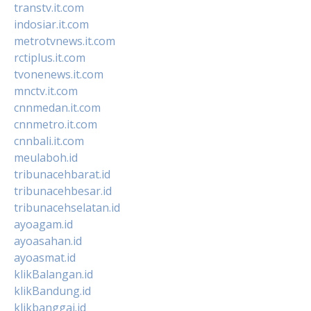
transtv.it.com
indosiar.it.com
metrotvnews.it.com
rctiplus.it.com
tvonenews.it.com
mnctv.it.com
cnnmedan.it.com
cnnmetro.it.com
cnnbali.it.com
meulaboh.id
tribunacehbarat.id
tribunacehbesar.id
tribunacehselatan.id
ayoagam.id
ayoasahan.id
ayoasmat.id
klikBalangan.id
klikBandung.id
klikbanggai.id