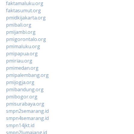
faktamaluku.org
faktasumut.org
pmidkijakarta.org
pmibali.org
pmijambi.org
pmigorontalo.org
pmimaluku.org
pmipapua.org
pmiriau.org
pmimedan.org
pmipalembang.org
pmijogja.org
pmibandung.org
pmibogor.org
pmisurabaya.org
smpn2semarang.id
smpn4semarang.id
smpn14jkt.id
smpn2lumajang.id