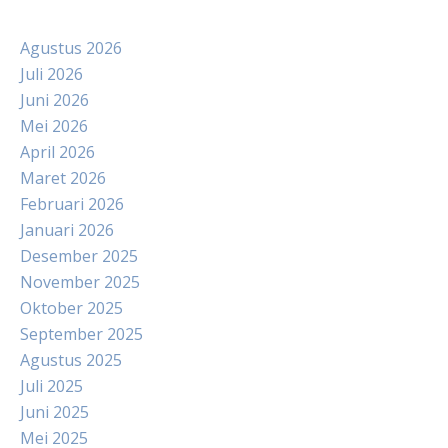
Agustus 2026
Juli 2026
Juni 2026
Mei 2026
April 2026
Maret 2026
Februari 2026
Januari 2026
Desember 2025
November 2025
Oktober 2025
September 2025
Agustus 2025
Juli 2025
Juni 2025
Mei 2025