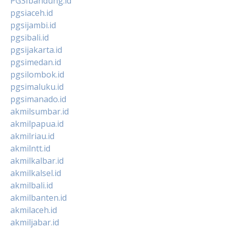
PGSIbandung.id
pgsiaceh.id
pgsijambi.id
pgsibali.id
pgsijakarta.id
pgsimedan.id
pgsilombok.id
pgsimaluku.id
pgsimanado.id
akmilsumbar.id
akmilpapua.id
akmilriau.id
akmilntt.id
akmilkalbar.id
akmilkalsel.id
akmilbali.id
akmilbanten.id
akmilaceh.id
akmiljabar.id