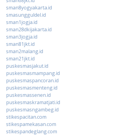
sman68jkt.id
sman8yogyakarta.id
smasungguldel.id
sman1jogja.id
sman28dkijakarta.id
sman3jogja.id
sman81jkt.id
sman2malang.id
sman21jkt.id
puskesmasjakut.id
puskesmasmampang.id
puskesmaspancoran.id
puskesmasmenteng.id
puskesmassenen.id
puskesmaskramatjati.id
puskesmasngambeg.id
stikespacitan.com
stikespamekasan.com
stikespandeglang.com