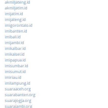
akmiljateng.id
akmiljatim.id
imijatim.id
imijateng.id
imigorontalo.id
imibanten.id
imibali.id
imijambi.id
imikalbar.id
imikalsel.id
imipapua.id
imisumbar.id
imisumut.id
imiriau.id
imilampung.id
suaraaceh.org
suarabanten.org
suarajogja.org
suarajambi.org