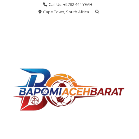
Skip
Call Us: +2782 444 YEAH
to
Cape Town, South Africa
content