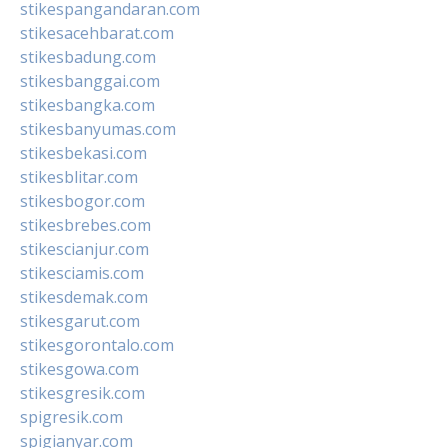
stikespangandaran.com
stikesacehbarat.com
stikesbadung.com
stikesbanggai.com
stikesbangka.com
stikesbanyumas.com
stikesbekasi.com
stikesblitar.com
stikesbogor.com
stikesbrebes.com
stikescianjur.com
stikesciamis.com
stikesdemak.com
stikesgarut.com
stikesgorontalo.com
stikesgowa.com
stikesgresik.com
spigresik.com
spigianyar.com