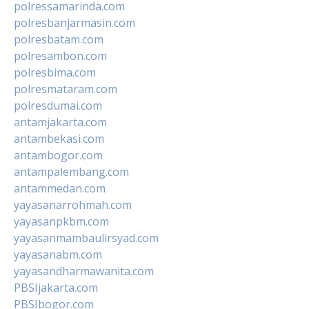
polressamarinda.com
polresbanjarmasin.com
polresbatam.com
polresambon.com
polresbima.com
polresmataram.com
polresdumai.com
antamjakarta.com
antambekasi.com
antambogor.com
antampalembang.com
antammedan.com
yayasanarrohmah.com
yayasanpkbm.com
yayasanmambaulirsyad.com
yayasanabm.com
yayasandharmawanita.com
PBSIjakarta.com
PBSIbogor.com