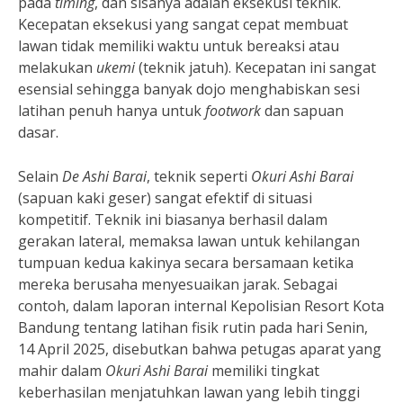
pada
timing
, dan sisanya adalah eksekusi teknik.
Kecepatan eksekusi yang sangat cepat membuat
lawan tidak memiliki waktu untuk bereaksi atau
melakukan
ukemi
(teknik jatuh). Kecepatan ini sangat
esensial sehingga banyak dojo menghabiskan sesi
latihan penuh hanya untuk
footwork
dan sapuan
dasar.
Selain
De Ashi Barai
, teknik seperti
Okuri Ashi Barai
(sapuan kaki geser) sangat efektif di situasi
kompetitif. Teknik ini biasanya berhasil dalam
gerakan lateral, memaksa lawan untuk kehilangan
tumpuan kedua kakinya secara bersamaan ketika
mereka berusaha menyesuaikan jarak. Sebagai
contoh, dalam laporan internal Kepolisian Resort Kota
Bandung tentang latihan fisik rutin pada hari Senin,
14 April 2025, disebutkan bahwa petugas aparat yang
mahir dalam
Okuri Ashi Barai
memiliki tingkat
keberhasilan menjatuhkan lawan yang lebih tinggi