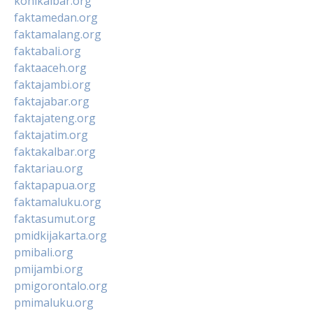
konikalbar.org
faktamedan.org
faktamalang.org
faktabali.org
faktaaceh.org
faktajambi.org
faktajabar.org
faktajateng.org
faktajatim.org
faktakalbar.org
faktariau.org
faktapapua.org
faktamaluku.org
faktasumut.org
pmidkijakarta.org
pmibali.org
pmijambi.org
pmigorontalo.org
pmimaluku.org