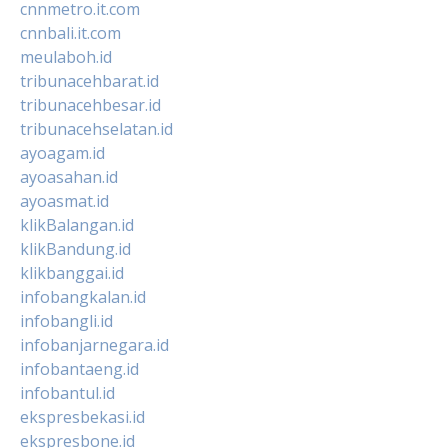
cnnmetro.it.com
cnnbali.it.com
meulaboh.id
tribunacehbarat.id
tribunacehbesar.id
tribunacehselatan.id
ayoagam.id
ayoasahan.id
ayoasmat.id
klikBalangan.id
klikBandung.id
klikbanggai.id
infobangkalan.id
infobangli.id
infobanjarnegara.id
infobantaeng.id
infobantul.id
ekspresbekasi.id
ekspresbone.id