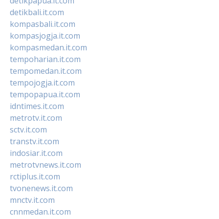
detikpapua.it.com
detikbali.it.com
kompasbali.it.com
kompasjogja.it.com
kompasmedan.it.com
tempoharian.it.com
tempomedan.it.com
tempojogja.it.com
tempopapua.it.com
idntimes.it.com
metrotv.it.com
sctv.it.com
transtv.it.com
indosiar.it.com
metrotvnews.it.com
rctiplus.it.com
tvonenews.it.com
mnctv.it.com
cnnmedan.it.com