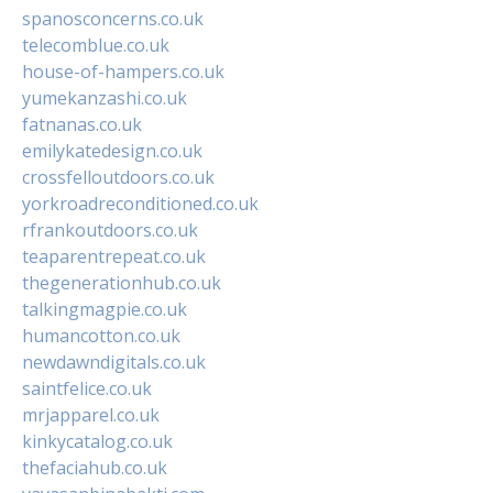
spanosconcerns.co.uk
telecomblue.co.uk
house-of-hampers.co.uk
yumekanzashi.co.uk
fatnanas.co.uk
emilykatedesign.co.uk
crossfelloutdoors.co.uk
yorkroadreconditioned.co.uk
rfrankoutdoors.co.uk
teaparentrepeat.co.uk
thegenerationhub.co.uk
talkingmagpie.co.uk
humancotton.co.uk
newdawndigitals.co.uk
saintfelice.co.uk
mrjapparel.co.uk
kinkycatalog.co.uk
thefaciahub.co.uk