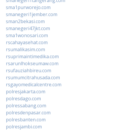
smanegeri1tangerang.com
sma1purworejo.com
smanegeri1jember.com
sman2bekasi.com
smanegeri47jkt.com
sma1wonosari.com
rscahayasehat.com
rsumalikasim.com
rsuprimaintimedika.com
rsarunlhokseumaw.com
rsufauziahbireu.com
rsumumcitrahusada.com
rsgayomedicalcentre.com
polresjakarta.com
polresdago.com
polressabang.com
polresdenpasar.com
polresbanten.com
polresjambi.com