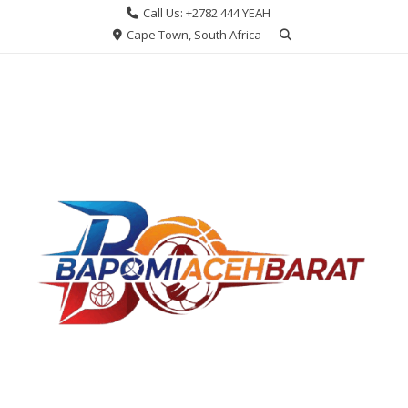
Skip
Call Us: +2782 444 YEAH
to
Cape Town, South Africa
content