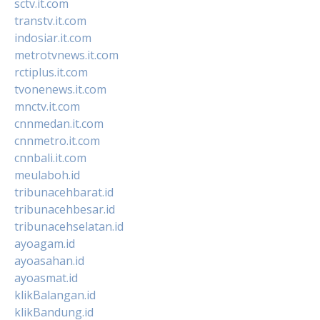
sctv.it.com
transtv.it.com
indosiar.it.com
metrotvnews.it.com
rctiplus.it.com
tvonenews.it.com
mnctv.it.com
cnnmedan.it.com
cnnmetro.it.com
cnnbali.it.com
meulaboh.id
tribunacehbarat.id
tribunacehbesar.id
tribunacehselatan.id
ayoagam.id
ayoasahan.id
ayoasmat.id
klikBalangan.id
klikBandung.id