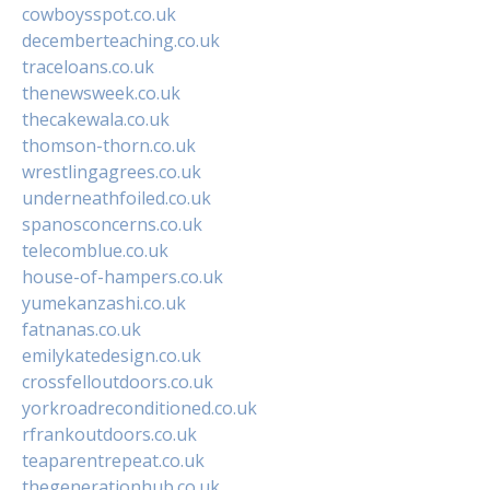
cowboysspot.co.uk
decemberteaching.co.uk
traceloans.co.uk
thenewsweek.co.uk
thecakewala.co.uk
thomson-thorn.co.uk
wrestlingagrees.co.uk
underneathfoiled.co.uk
spanosconcerns.co.uk
telecomblue.co.uk
house-of-hampers.co.uk
yumekanzashi.co.uk
fatnanas.co.uk
emilykatedesign.co.uk
crossfelloutdoors.co.uk
yorkroadreconditioned.co.uk
rfrankoutdoors.co.uk
teaparentrepeat.co.uk
thegenerationhub.co.uk