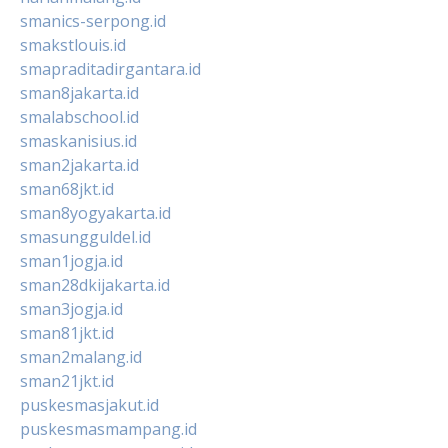
smanics-serpong.id
smakstlouis.id
smapraditadirgantara.id
sman8jakarta.id
smalabschool.id
smaskanisius.id
sman2jakarta.id
sman68jkt.id
sman8yogyakarta.id
smasungguldel.id
sman1jogja.id
sman28dkijakarta.id
sman3jogja.id
sman81jkt.id
sman2malang.id
sman21jkt.id
puskesmasjakut.id
puskesmasmampang.id