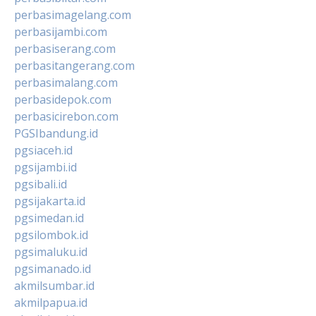
perbasimagelang.com
perbasijambi.com
perbasiserang.com
perbasitangerang.com
perbasimalang.com
perbasidepok.com
perbasicirebon.com
PGSIbandung.id
pgsiaceh.id
pgsijambi.id
pgsibali.id
pgsijakarta.id
pgsimedan.id
pgsilombok.id
pgsimaluku.id
pgsimanado.id
akmilsumbar.id
akmilpapua.id