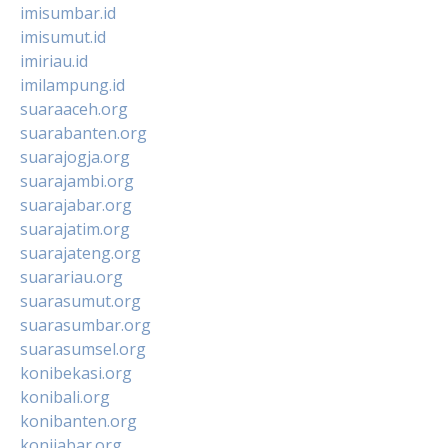
imisumbar.id
imisumut.id
imiriau.id
imilampung.id
suaraaceh.org
suarabanten.org
suarajogja.org
suarajambi.org
suarajabar.org
suarajatim.org
suarajateng.org
suarariau.org
suarasumut.org
suarasumbar.org
suarasumsel.org
konibekasi.org
konibali.org
konibanten.org
konijabar.org