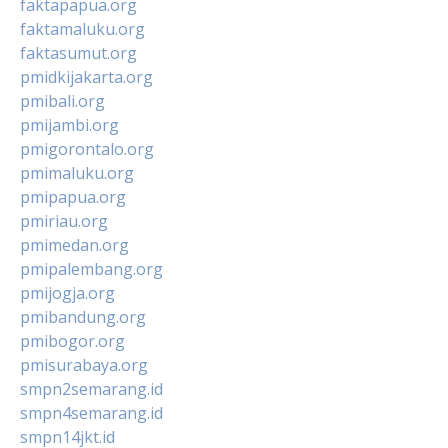
faktapapua.org
faktamaluku.org
faktasumut.org
pmidkijakarta.org
pmibali.org
pmijambi.org
pmigorontalo.org
pmimaluku.org
pmipapua.org
pmiriau.org
pmimedan.org
pmipalembang.org
pmijogja.org
pmibandung.org
pmibogor.org
pmisurabaya.org
smpn2semarang.id
smpn4semarang.id
smpn14jkt.id