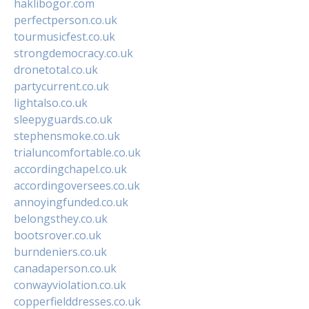
haklibogor.com
perfectperson.co.uk
tourmusicfest.co.uk
strongdemocracy.co.uk
dronetotal.co.uk
partycurrent.co.uk
lightalso.co.uk
sleepyguards.co.uk
stephensmoke.co.uk
trialuncomfortable.co.uk
accordingchapel.co.uk
accordingoversees.co.uk
annoyingfunded.co.uk
belongsthey.co.uk
bootsrover.co.uk
burndeniers.co.uk
canadaperson.co.uk
conwayviolation.co.uk
copperfielddresses.co.uk