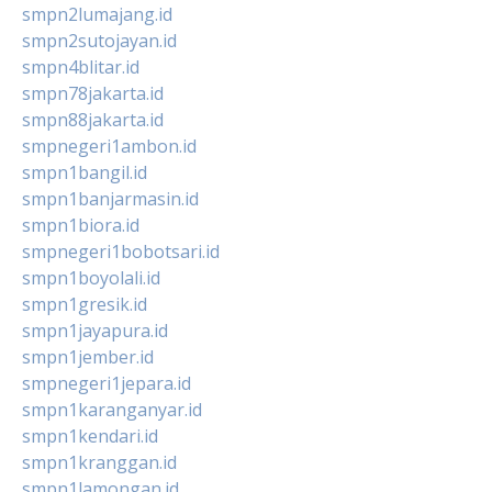
smpn2lumajang.id
smpn2sutojayan.id
smpn4blitar.id
smpn78jakarta.id
smpn88jakarta.id
smpnegeri1ambon.id
smpn1bangil.id
smpn1banjarmasin.id
smpn1biora.id
smpnegeri1bobotsari.id
smpn1boyolali.id
smpn1gresik.id
smpn1jayapura.id
smpn1jember.id
smpnegeri1jepara.id
smpn1karanganyar.id
smpn1kendari.id
smpn1kranggan.id
smpn1lamongan.id