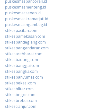
puskesmaspancoran.id
puskesmasmenteng.id
puskesmassenen.id
puskesmaskramatjati.id
puskesmasngambeg.id
stikespacitan.com
stikespamekasan.com
stikespandeglang.com
stikespangandaran.com
stikesacehbarat.com
stikesbadung.com
stikesbanggai.com
stikesbangka.com
stikesbanyumas.com
stikesbekasi.com
stikesblitar.com
stikesbogor.com
stikesbrebes.com
stikescianjur.com