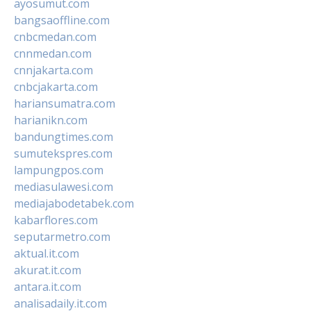
ayosumut.com
bangsaoffline.com
cnbcmedan.com
cnnmedan.com
cnnjakarta.com
cnbcjakarta.com
hariansumatra.com
harianikn.com
bandungtimes.com
sumutekspres.com
lampungpos.com
mediasulawesi.com
mediajabodetabek.com
kabarflores.com
seputarmetro.com
aktual.it.com
akurat.it.com
antara.it.com
analisadaily.it.com