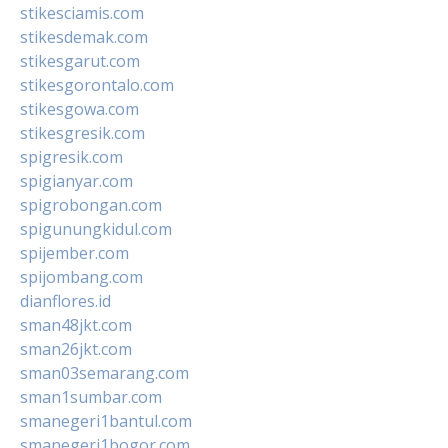
stikesciamis.com
stikesdemak.com
stikesgarut.com
stikesgorontalo.com
stikesgowa.com
stikesgresik.com
spigresik.com
spigianyar.com
spigrobongan.com
spigunungkidul.com
spijember.com
spijombang.com
dianflores.id
sman48jkt.com
sman26jkt.com
sman03semarang.com
sman1sumbar.com
smanegeri1bantul.com
smanegeri1bogor.com