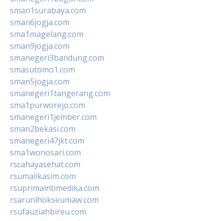
sman1surabaya.com
sman6jogja.com
sma1magelang.com
sman9jogja.com
smanegeri3bandung.com
smasutomo1.com
sman5jogja.com
smanegeri1tangerang.com
sma1purworejo.com
smanegeri1jember.com
sman2bekasi.com
smanegeri47jkt.com
sma1wonosari.com
rscahayasehat.com
rsumalikasim.com
rsuprimaintimedika.com
rsarunlhokseumaw.com
rsufauziahbireu.com