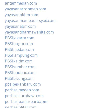
antammedan.com
yayasanarrohmah.com
yayasanpkbm.com
yayasanmambaulirsyad.com
yayasanabm.com
yayasandharmawanita.com
PBSIjakarta.com
PBSIbogor.com
PBSImedan.com
PBSIlampung.com
PBSIkaltim.com
PBSIsumbar.com
PBSIbaubau.com
PBSIbitung.com
pbsipekanbaru.com
perbasimedan.com
perbasisurabaya.com
perbasibanjarbaru.com
perbasiblitar.com