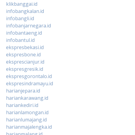
klikbanggai.id
infobangkalan.id
infobangli.id
infobanjarnegara.id
infobantaeng.id
infobantul.id
ekspresbekasi.id
ekspresbone.id
eksprescianjur.id
ekspresgresik.id
ekspresgorontalo.id
ekspresindramayu.id
harianjepara.id
hariankarawang.id
hariankediri.id
harianlamongan.id
harianlumajang.id
harianmajalengka.id
harianmalang.id