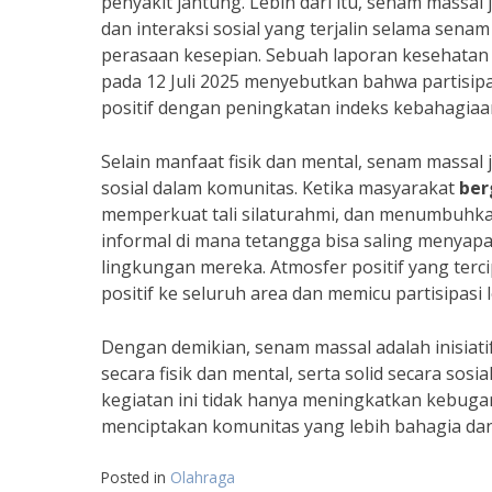
penyakit jantung. Lebih dari itu, senam massal
dan interaksi sosial yang terjalin selama sen
perasaan kesepian. Sebuah laporan kesehatan 
pada 12 Juli 2025 menyebutkan bahwa partisipa
positif dengan peningkatan indeks kebahagiaan
Selain manfaat fisik dan mental, senam mass
sosial dalam komunitas. Ketika masyarakat
ber
memperkuat tali silaturahmi, dan menumbuhkan
informal di mana tetangga bisa saling menyapa
lingkungan mereka. Atmosfer positif yang ter
positif ke seluruh area dan memicu partisipasi 
Dengan demikian, senam massal adalah inisiat
secara fisik dan mental, serta solid secara s
kegiatan ini tidak hanya meningkatkan kebugar
menciptakan komunitas yang lebih bahagia dan
Posted in
Olahraga