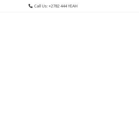
Skip
Call Us: +2782 444 YEAH
to
content