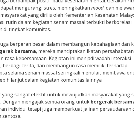
 juga berdampak positif pada kesehatan mental. Gerakan rit
am dapat mengurangi stres, meningkatkan
mood
, dan melawa
masyarakat yang dirilis oleh Kementerian Kesehatan Malay
si rutin dalam kegiatan senam massal terbukti berkorelasi
 di tingkat komunitas.
al juga berperan besar dalam membangun kebahagiaan dan k
gerak bersama
, mereka menciptakan ikatan persahabatan
 rasa kebersamaan. Kegiatan ini menjadi wadah interaksi
, berbagi cerita, dan membangun rasa memiliki terhadap
cipta selama senam massal seringkali menular, membawa en
lebih lanjut dalam kegiatan komunitas lainnya.
if yang sangat efektif untuk mewujudkan masyarakat yang 
osial. Dengan mengajak semua orang untuk
bergerak bersam
an individu, tetapi juga memperkuat jalinan persaudaraan 
 sentosa.