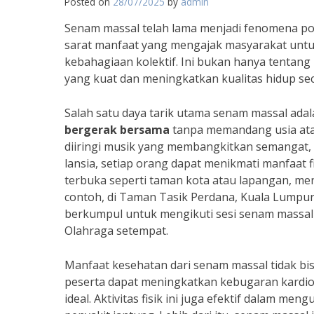
Posted on
28/07/2025
by
admin
Senam massal telah lama menjadi fenomena po
sarat manfaat yang mengajak masyarakat unt
kebahagiaan kolektif. Ini bukan hanya tentang
yang kuat dan meningkatkan kualitas hidup se
Salah satu daya tarik utama senam massal a
bergerak bersama
tanpa memandang usia atau
diiringi musik yang membangkitkan semangat, 
lansia, setiap orang dapat menikmati manfaat fi
terbuka seperti taman kota atau lapangan, m
contoh, di Taman Tasik Perdana, Kuala Lumpur,
berkumpul untuk mengikuti sesi senam massal 
Olahraga setempat.
Manfaat kesehatan dari senam massal tidak b
peserta dapat meningkatkan kebugaran kardiova
ideal. Aktivitas fisik ini juga efektif dalam me