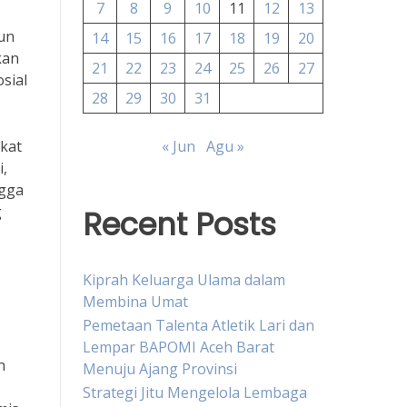
7
8
9
10
11
12
13
un
14
15
16
17
18
19
20
kan
21
22
23
24
25
26
27
sial
28
29
30
31
kat
« Jun
Agu »
i,
ngga
g
Recent Posts
Kiprah Keluarga Ulama dalam
Membina Umat
Pemetaan Talenta Atletik Lari dan
Lempar BAPOMI Aceh Barat
n
Menuju Ajang Provinsi
Strategi Jitu Mengelola Lembaga