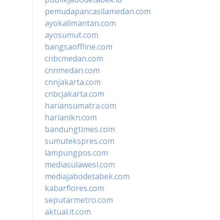
pemudapancasilamedan.com
ayokalimantan.com
ayosumut.com
bangsaoffline.com
cnbcmedan.com
cnnmedan.com
cnnjakarta.com
cnbcjakarta.com
hariansumatra.com
harianikn.com
bandungtimes.com
sumutekspres.com
lampungpos.com
mediasulawesi.com
mediajabodetabek.com
kabarflores.com
seputarmetro.com
aktual.it.com