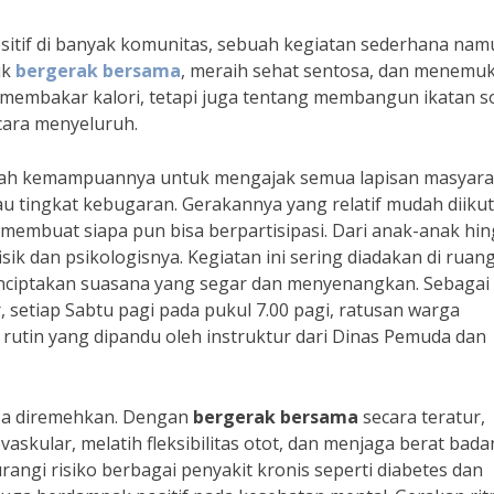
sitif di banyak komunitas, sebuah kegiatan sederhana nam
uk
bergerak bersama
, meraih sehat sentosa, dan menemu
 membakar kalori, tetapi juga tentang membangun ikatan so
cara menyeluruh.
dalah kemampuannya untuk mengajak semua lapisan masyara
 tingkat kebugaran. Gerakannya yang relatif mudah diikut
membuat siapa pun bisa berpartisipasi. Dari anak-anak hi
sik dan psikologisnya. Kegiatan ini sering diadakan di ruan
enciptakan suasana yang segar dan menyenangkan. Sebagai
 setiap Sabtu pagi pada pukul 7.00 pagi, ratusan warga
rutin yang dipandu oleh instruktur dari Dinas Pemuda dan
isa diremehkan. Dengan
bergerak bersama
secara teratur,
skular, melatih fleksibilitas otot, dan menjaga berat bada
ngurangi risiko berbagai penyakit kronis seperti diabetes dan