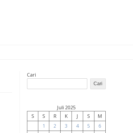
Cari
Cari
Juli 2025
S
S
R
K
J
S
M
1
2
3
4
5
6