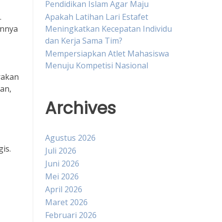
Pendidikan Islam Agar Maju
Apakah Latihan Lari Estafet
.
Meningkatkan Kecepatan Individu
annya
dan Kerja Sama Tim?
Mempersiapkan Atlet Mahasiswa
Menuju Kompetisi Nasional
rakan
an,
Archives
Agustus 2026
is.
Juli 2026
Juni 2026
Mei 2026
April 2026
Maret 2026
Februari 2026