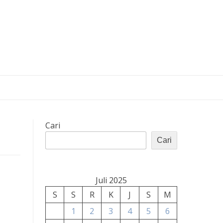
Cari
Cari
i
Juli 2025
S
S
R
K
J
S
M
1
2
3
4
5
6