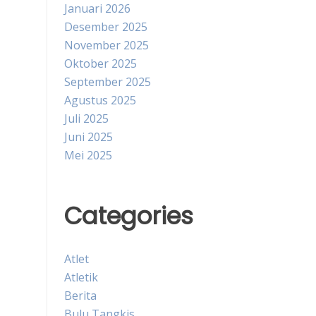
Januari 2026
Desember 2025
November 2025
Oktober 2025
September 2025
Agustus 2025
Juli 2025
Juni 2025
Mei 2025
Categories
Atlet
Atletik
Berita
Bulu Tangkis