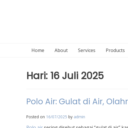
Home
About
Services
Products
Hari:
16 Juli 2025
Polo Air: Gulat di Air, Ol
Posted on
16/07/2025
by
admin
Polo air
sering disebut sebagai “gulat di air” ka