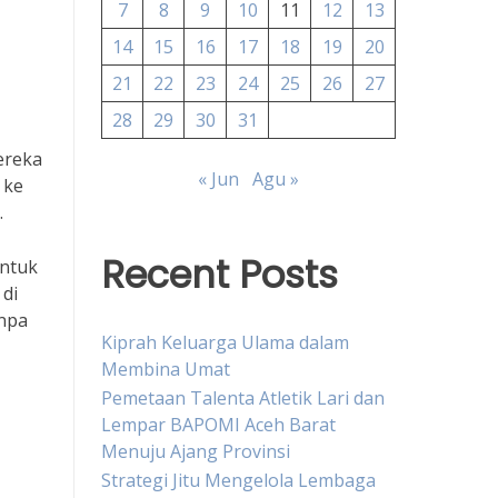
7
8
9
10
11
12
13
14
15
16
17
18
19
20
21
22
23
24
25
26
27
28
29
30
31
ereka
« Jun
Agu »
 ke
.
Recent Posts
untuk
 di
anpa
Kiprah Keluarga Ulama dalam
Membina Umat
Pemetaan Talenta Atletik Lari dan
Lempar BAPOMI Aceh Barat
Menuju Ajang Provinsi
Strategi Jitu Mengelola Lembaga