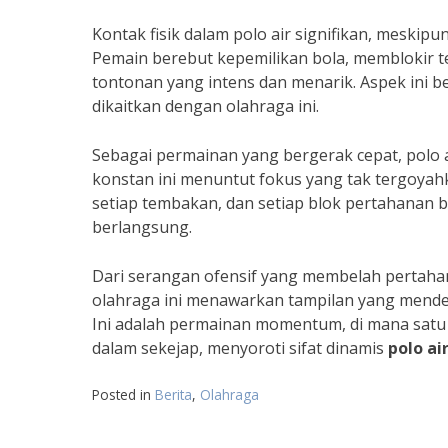
Kontak fisik dalam polo air signifikan, meski
Pemain berebut kepemilikan bola, memblokir
tontonan yang intens dan menarik. Aspek ini b
dikaitkan dengan olahraga ini.
Sebagai permainan yang bergerak cepat, polo a
konstan ini menuntut fokus yang tak tergoyahk
setiap tembakan, dan setiap blok pertahanan 
berlangsung.
Dari serangan ofensif yang membelah pertahan
olahraga ini menawarkan tampilan yang mendeb
Ini adalah permainan momentum, di mana satu
dalam sekejap, menyoroti sifat dinamis
polo ai
Posted in
Berita
,
Olahraga