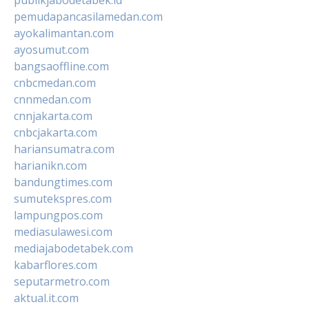
pemudapancasilamedan.com
ayokalimantan.com
ayosumut.com
bangsaoffline.com
cnbcmedan.com
cnnmedan.com
cnnjakarta.com
cnbcjakarta.com
hariansumatra.com
harianikn.com
bandungtimes.com
sumutekspres.com
lampungpos.com
mediasulawesi.com
mediajabodetabek.com
kabarflores.com
seputarmetro.com
aktual.it.com