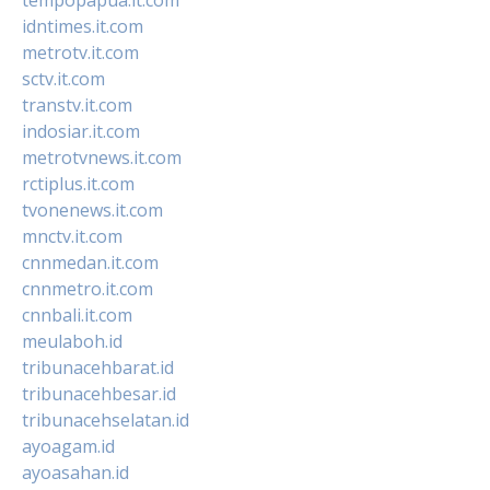
idntimes.it.com
metrotv.it.com
sctv.it.com
transtv.it.com
indosiar.it.com
metrotvnews.it.com
rctiplus.it.com
tvonenews.it.com
mnctv.it.com
cnnmedan.it.com
cnnmetro.it.com
cnnbali.it.com
meulaboh.id
tribunacehbarat.id
tribunacehbesar.id
tribunacehselatan.id
ayoagam.id
ayoasahan.id