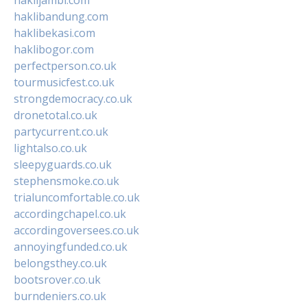
haklibandung.com
haklibekasi.com
haklibogor.com
perfectperson.co.uk
tourmusicfest.co.uk
strongdemocracy.co.uk
dronetotal.co.uk
partycurrent.co.uk
lightalso.co.uk
sleepyguards.co.uk
stephensmoke.co.uk
trialuncomfortable.co.uk
accordingchapel.co.uk
accordingoversees.co.uk
annoyingfunded.co.uk
belongsthey.co.uk
bootsrover.co.uk
burndeniers.co.uk