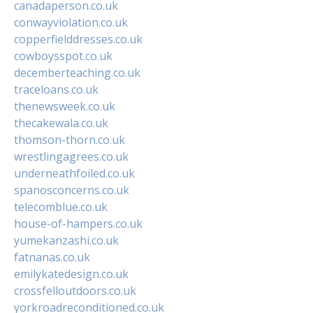
canadaperson.co.uk
conwayviolation.co.uk
copperfielddresses.co.uk
cowboysspot.co.uk
decemberteaching.co.uk
traceloans.co.uk
thenewsweek.co.uk
thecakewala.co.uk
thomson-thorn.co.uk
wrestlingagrees.co.uk
underneathfoiled.co.uk
spanosconcerns.co.uk
telecomblue.co.uk
house-of-hampers.co.uk
yumekanzashi.co.uk
fatnanas.co.uk
emilykatedesign.co.uk
crossfelloutdoors.co.uk
yorkroadreconditioned.co.uk