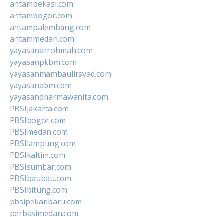
antambekasi.com
antambogor.com
antampalembang.com
antammedan.com
yayasanarrohmah.com
yayasanpkbm.com
yayasanmambaulirsyad.com
yayasanabm.com
yayasandharmawanita.com
PBSIjakarta.com
PBSIbogor.com
PBSImedan.com
PBSIlampung.com
PBSIkaltim.com
PBSIsumbar.com
PBSIbaubau.com
PBSIbitung.com
pbsipekanbaru.com
perbasimedan.com