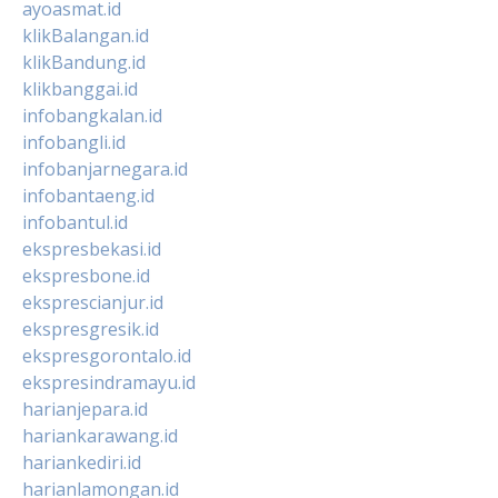
ayoasmat.id
klikBalangan.id
klikBandung.id
klikbanggai.id
infobangkalan.id
infobangli.id
infobanjarnegara.id
infobantaeng.id
infobantul.id
ekspresbekasi.id
ekspresbone.id
eksprescianjur.id
ekspresgresik.id
ekspresgorontalo.id
ekspresindramayu.id
harianjepara.id
hariankarawang.id
hariankediri.id
harianlamongan.id