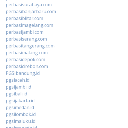
perbasisurabaya.com
perbasibanjarbaru.com
perbasiblitar.com
perbasimagelang.com
perbasijambi.com
perbasiserang.com
perbasitangerang.com
perbasimalang.com
perbasidepok.com
perbasicirebon.com
PGSIbandung.id
pgsiaceh.id
pgsijambi.id
pgsibali.id
pgsijakarta.id
pgsimedan.id
pgsilombok.id
pgsimaluku.id
pgsimanado.id