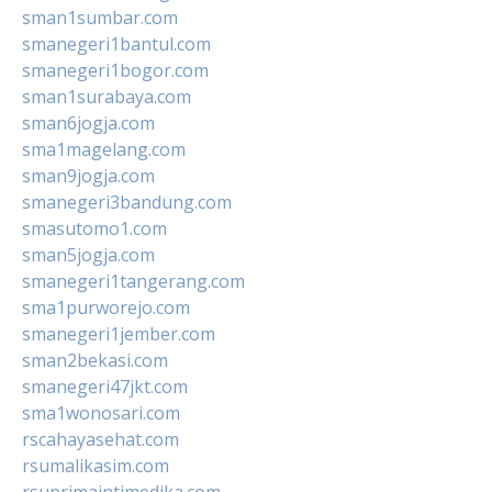
sman1sumbar.com
smanegeri1bantul.com
smanegeri1bogor.com
sman1surabaya.com
sman6jogja.com
sma1magelang.com
sman9jogja.com
smanegeri3bandung.com
smasutomo1.com
sman5jogja.com
smanegeri1tangerang.com
sma1purworejo.com
smanegeri1jember.com
sman2bekasi.com
smanegeri47jkt.com
sma1wonosari.com
rscahayasehat.com
rsumalikasim.com
rsuprimaintimedika.com