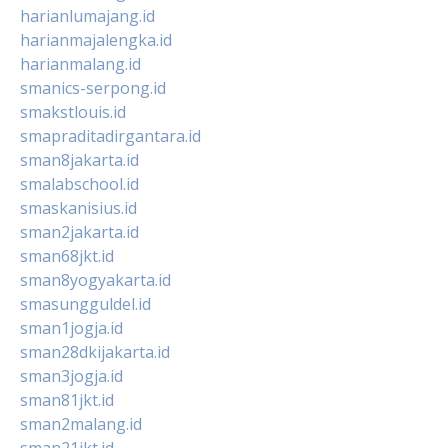
harianlumajang.id
harianmajalengka.id
harianmalang.id
smanics-serpong.id
smakstlouis.id
smapraditadirgantara.id
sman8jakarta.id
smalabschool.id
smaskanisius.id
sman2jakarta.id
sman68jkt.id
sman8yogyakarta.id
smasungguldel.id
sman1jogja.id
sman28dkijakarta.id
sman3jogja.id
sman81jkt.id
sman2malang.id
sman21jkt.id