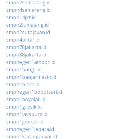
smpn2semarang.id
smpn4semarang.id
smpn14jkt.id
smpn2lumajang.id
smpn2sutojayan.id
smpn4blitar.id
smpn78jakarta.id
smpn88jakarta.id
smpnegeri1ambon.id
smpn1bangil.id
smpn1banjarmasin.id
smpn1biora.id
smpnegeri1bobotsari.id
smpn1boyolali.id
smpn1gresik.id
smpn1jayapura.id
smpn1jember.id
smpnegeri1jepara.id
smpn1karanganyar.id