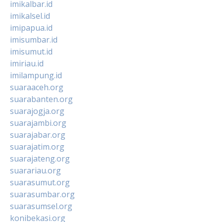
imikalbar.id
imikalsel.id
imipapua.id
imisumbar.id
imisumut.id
imiriau.id
imilampung.id
suaraaceh.org
suarabanten.org
suarajogja.org
suarajambi.org
suarajabar.org
suarajatim.org
suarajateng.org
suarariau.org
suarasumut.org
suarasumbar.org
suarasumsel.org
konibekasi.org