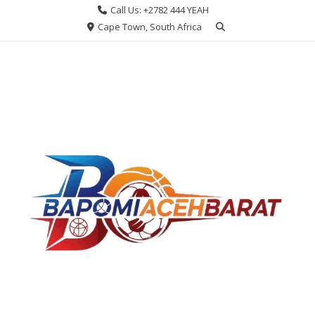
Skip
Call Us: +2782 444 YEAH
to
Cape Town, South Africa
content