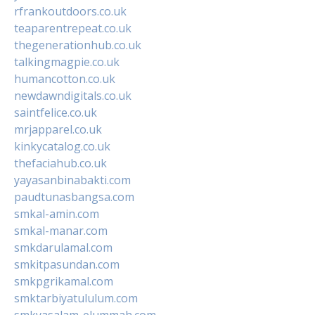
rfrankoutdoors.co.uk
teaparentrepeat.co.uk
thegenerationhub.co.uk
talkingmagpie.co.uk
humancotton.co.uk
newdawndigitals.co.uk
saintfelice.co.uk
mrjapparel.co.uk
kinkycatalog.co.uk
thefaciahub.co.uk
yayasanbinabakti.com
paudtunasbangsa.com
smkal-amin.com
smkal-manar.com
smkdarulamal.com
smkitpasundan.com
smkpgrikamal.com
smktarbiyatululum.com
smkyasalam-elummah.com