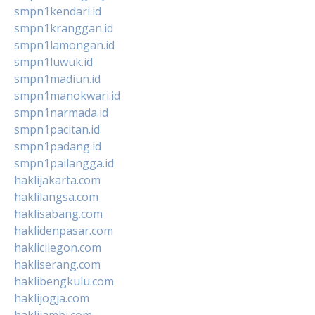
smpn1kendari.id
smpn1kranggan.id
smpn1lamongan.id
smpn1luwuk.id
smpn1madiun.id
smpn1manokwari.id
smpn1narmada.id
smpn1pacitan.id
smpn1padang.id
smpn1pailangga.id
haklijakarta.com
haklilangsa.com
haklisabang.com
haklidenpasar.com
haklicilegon.com
hakliserang.com
haklibengkulu.com
haklijogja.com
haklijambi.com