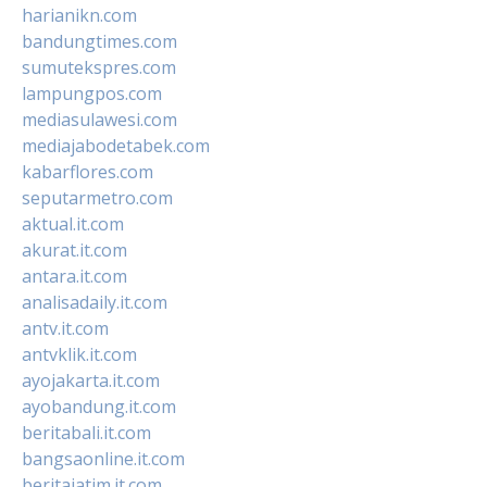
harianikn.com
bandungtimes.com
sumutekspres.com
lampungpos.com
mediasulawesi.com
mediajabodetabek.com
kabarflores.com
seputarmetro.com
aktual.it.com
akurat.it.com
antara.it.com
analisadaily.it.com
antv.it.com
antvklik.it.com
ayojakarta.it.com
ayobandung.it.com
beritabali.it.com
bangsaonline.it.com
beritajatim.it.com