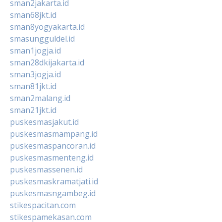
sman2jakarta.id
sman68jkt.id
sman8yogyakarta.id
smasungguldel.id
sman1jogja.id
sman28dkijakarta.id
sman3jogja.id
sman81jkt.id
sman2malang.id
sman21jkt.id
puskesmasjakut.id
puskesmasmampang.id
puskesmaspancoran.id
puskesmasmenteng.id
puskesmassenen.id
puskesmaskramatjati.id
puskesmasngambeg.id
stikespacitan.com
stikespamekasan.com