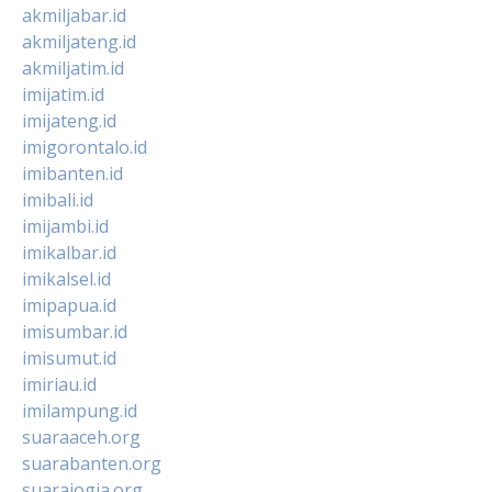
akmiljabar.id
akmiljateng.id
akmiljatim.id
imijatim.id
imijateng.id
imigorontalo.id
imibanten.id
imibali.id
imijambi.id
imikalbar.id
imikalsel.id
imipapua.id
imisumbar.id
imisumut.id
imiriau.id
imilampung.id
suaraaceh.org
suarabanten.org
suarajogja.org