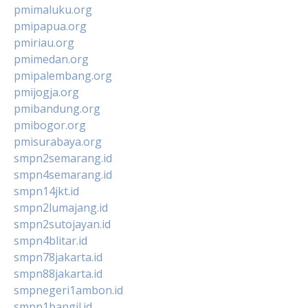
pmimaluku.org
pmipapua.org
pmiriau.org
pmimedan.org
pmipalembang.org
pmijogja.org
pmibandung.org
pmibogor.org
pmisurabaya.org
smpn2semarang.id
smpn4semarang.id
smpn14jkt.id
smpn2lumajang.id
smpn2sutojayan.id
smpn4blitar.id
smpn78jakarta.id
smpn88jakarta.id
smpnegeri1ambon.id
smpn1bangil.id