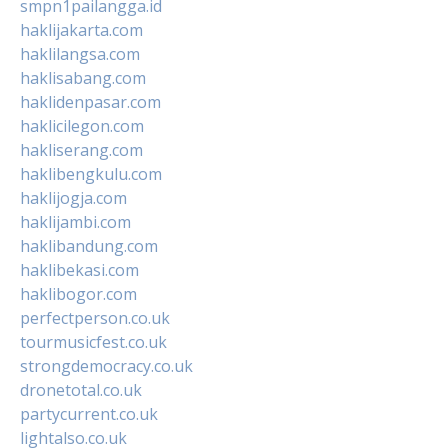
smpn1pailangga.id
haklijakarta.com
haklilangsa.com
haklisabang.com
haklidenpasar.com
haklicilegon.com
hakliserang.com
haklibengkulu.com
haklijogja.com
haklijambi.com
haklibandung.com
haklibekasi.com
haklibogor.com
perfectperson.co.uk
tourmusicfest.co.uk
strongdemocracy.co.uk
dronetotal.co.uk
partycurrent.co.uk
lightalso.co.uk