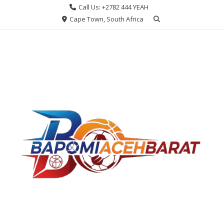
Skip
Call Us: +2782 444 YEAH
to
Cape Town, South Africa
content