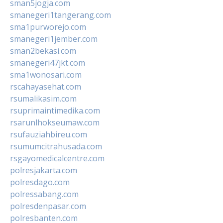
sman5jogja.com
smanegeri1tangerang.com
sma1purworejo.com
smanegeri1jember.com
sman2bekasi.com
smanegeri47jkt.com
sma1wonosari.com
rscahayasehat.com
rsumalikasim.com
rsuprimaintimedika.com
rsarunlhokseumaw.com
rsufauziahbireu.com
rsumumcitrahusada.com
rsgayomedicalcentre.com
polresjakarta.com
polresdago.com
polressabang.com
polresdenpasar.com
polresbanten.com