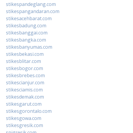
stikespandeglang.com
stikespangandaran.com
stikesacehbarat.com
stikesbadung.com
stikesbanggai.com
stikesbangka.com
stikesbanyumas.com
stikesbekasi.com
stikesblitar.com
stikesbogor.com
stikesbrebes.com
stikescianjur.com
stikesciamis.com
stikesdemak.com
stikesgarut.com
stikesgorontalo.com
stikesgowa.com
stikesgresik.com
spigresik.com