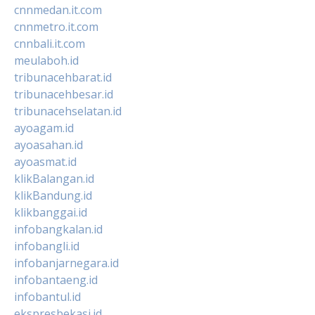
cnnmedan.it.com
cnnmetro.it.com
cnnbali.it.com
meulaboh.id
tribunacehbarat.id
tribunacehbesar.id
tribunacehselatan.id
ayoagam.id
ayoasahan.id
ayoasmat.id
klikBalangan.id
klikBandung.id
klikbanggai.id
infobangkalan.id
infobangli.id
infobanjarnegara.id
infobantaeng.id
infobantul.id
ekspresbekasi.id