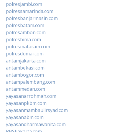
polresjambi.com
polressamarinda.com
polresbanjarmasin.com
polresbatam.com
polresambon.com
polresbima.com
polresmataram.com
polresdumai.com
antamjakarta.com
antambekasi.com
antambogor.com
antampalembang.com
antammedan.com
yayasanarrohmah.com
yayasanpkbm.com
yayasanmambaulirsyad.com
yayasanabm.com
yayasandharmawanita.com
PBSIjakarta.com