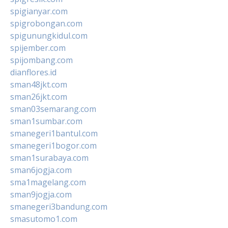
spigianyar.com
spigrobongan.com
spigunungkidul.com
spijember.com
spijombang.com
dianflores.id
sman48jkt.com
sman26jkt.com
sman03semarang.com
sman1sumbar.com
smanegeri1bantul.com
smanegeri1bogor.com
sman1surabaya.com
sman6jogja.com
sma1magelang.com
sman9jogja.com
smanegeri3bandung.com
smasutomo1.com