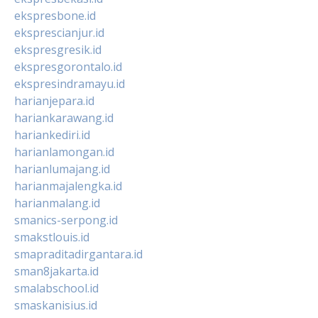
ekspresbone.id
eksprescianjur.id
ekspresgresik.id
ekspresgorontalo.id
ekspresindramayu.id
harianjepara.id
hariankarawang.id
hariankediri.id
harianlamongan.id
harianlumajang.id
harianmajalengka.id
harianmalang.id
smanics-serpong.id
smakstlouis.id
smapraditadirgantara.id
sman8jakarta.id
smalabschool.id
smaskanisius.id