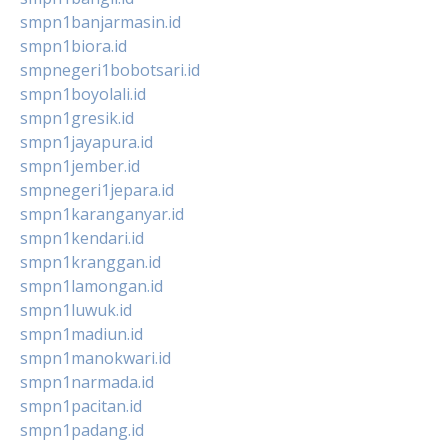
smpn1banjarmasin.id
smpn1biora.id
smpnegeri1bobotsari.id
smpn1boyolali.id
smpn1gresik.id
smpn1jayapura.id
smpn1jember.id
smpnegeri1jepara.id
smpn1karanganyar.id
smpn1kendari.id
smpn1kranggan.id
smpn1lamongan.id
smpn1luwuk.id
smpn1madiun.id
smpn1manokwari.id
smpn1narmada.id
smpn1pacitan.id
smpn1padang.id