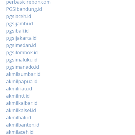
perbasicirebon.com
PGSIbandung.id
pgsiaceh.id
pgsijambi.id
pgsibali.id
pgsijakarta.id
pgsimedan.id
pgsilombok.id
pgsimaluku.id
pgsimanado.id
akmilsumbar.id
akmilpapua.id
akmilriau.id
akmilntt.id
akmilkalbar.id
akmilkalsel.id
akmilbali.id
akmilbanten.id
akmilaceh.id