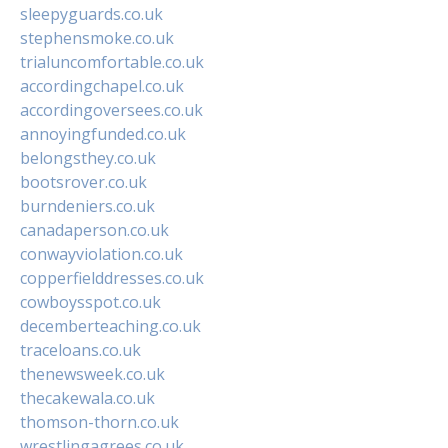
sleepyguards.co.uk
stephensmoke.co.uk
trialuncomfortable.co.uk
accordingchapel.co.uk
accordingoversees.co.uk
annoyingfunded.co.uk
belongsthey.co.uk
bootsrover.co.uk
burndeniers.co.uk
canadaperson.co.uk
conwayviolation.co.uk
copperfielddresses.co.uk
cowboysspot.co.uk
decemberteaching.co.uk
traceloans.co.uk
thenewsweek.co.uk
thecakewala.co.uk
thomson-thorn.co.uk
wrestlingagrees.co.uk