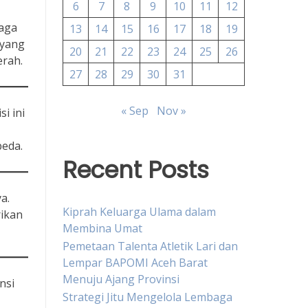
6
7
8
9
10
11
12
raga
13
14
15
16
17
18
19
 yang
20
21
22
23
24
25
26
erah.
27
28
29
30
31
« Sep
Nov »
i ini
beda.
Recent Posts
a.
Kiprah Keluarga Ulama dalam
rikan
Membina Umat
Pemetaan Talenta Atletik Lari dan
Lempar BAPOMI Aceh Barat
Menuju Ajang Provinsi
nsi
Strategi Jitu Mengelola Lembaga