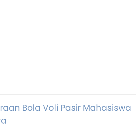
raan Bola Voli Pasir Mahasiswa
ya