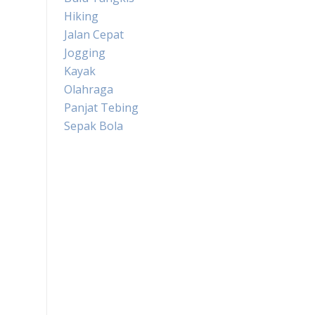
Hiking
Jalan Cepat
Jogging
Kayak
Olahraga
Panjat Tebing
Sepak Bola