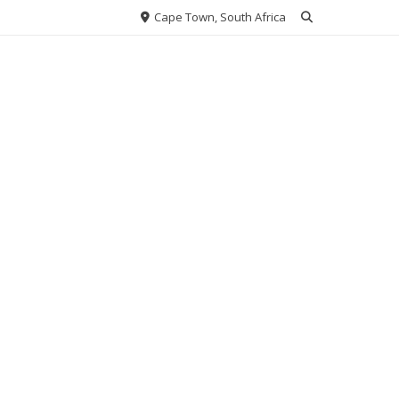
Cape Town, South Africa