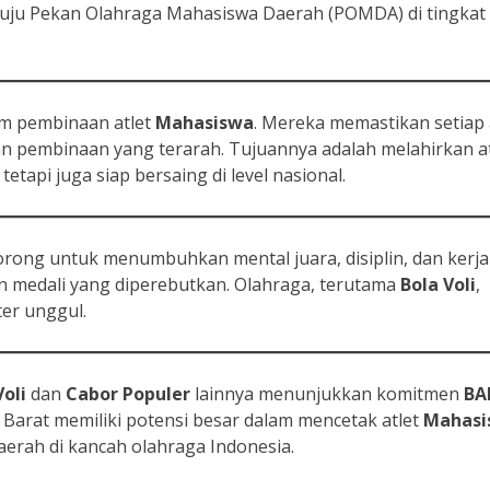
ju Pekan Olahraga Mahasiswa Daerah (POMDA) di tingkat
am pembinaan atlet
Mahasiswa
. Mereka memastikan setiap 
an pembinaan yang terarah. Tujuannya adalah melahirkan at
tetapi juga siap bersaing di level nasional.
orong untuk menumbuhkan mental juara, disiplin, dan kerja
gan medali yang diperebutkan. Olahraga, terutama
Bola Voli
,
er unggul.
Voli
dan
Cabor Populer
lainnya menunjukkan komitmen
BA
 Barat memiliki potensi besar dalam mencetak atlet
Mahasi
rah di kancah olahraga Indonesia.