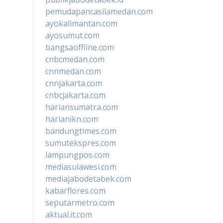
pemudapancasilamedan.com
ayokalimantan.com
ayosumut.com
bangsaoffline.com
cnbcmedan.com
cnnmedan.com
cnnjakarta.com
cnbcjakarta.com
hariansumatra.com
harianikn.com
bandungtimes.com
sumutekspres.com
lampungpos.com
mediasulawesi.com
mediajabodetabek.com
kabarflores.com
seputarmetro.com
aktual.it.com