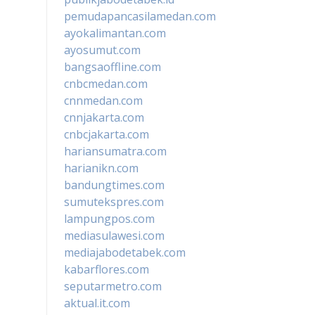
pemudapancasilamedan.com
ayokalimantan.com
ayosumut.com
bangsaoffline.com
cnbcmedan.com
cnnmedan.com
cnnjakarta.com
cnbcjakarta.com
hariansumatra.com
harianikn.com
bandungtimes.com
sumutekspres.com
lampungpos.com
mediasulawesi.com
mediajabodetabek.com
kabarflores.com
seputarmetro.com
aktual.it.com