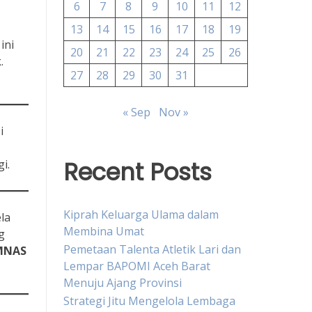
6
7
8
9
10
11
12
13
14
15
16
17
18
19
ini
20
21
22
23
24
25
26
.
27
28
29
30
31
« Sep
Nov »
i
Recent Posts
i.
Kiprah Keluarga Ulama dalam
la
Membina Umat
g
Pemetaan Talenta Atletik Lari dan
MNAS
Lempar BAPOMI Aceh Barat
Menuju Ajang Provinsi
Strategi Jitu Mengelola Lembaga