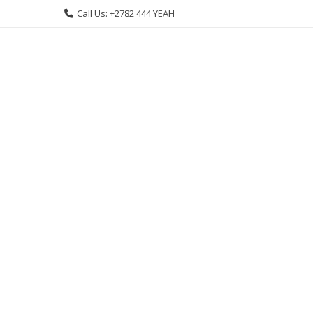
Skip
Call Us: +2782 444 YEAH
to
content