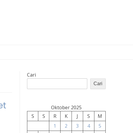
Cari
Cari
et
Oktober 2025
S
S
R
K
J
S
M
1
2
3
4
5