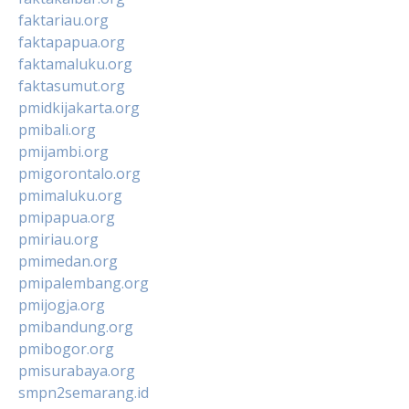
faktariau.org
faktapapua.org
faktamaluku.org
faktasumut.org
pmidkijakarta.org
pmibali.org
pmijambi.org
pmigorontalo.org
pmimaluku.org
pmipapua.org
pmiriau.org
pmimedan.org
pmipalembang.org
pmijogja.org
pmibandung.org
pmibogor.org
pmisurabaya.org
smpn2semarang.id