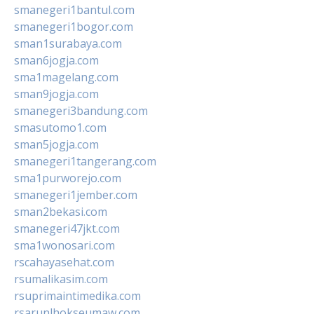
smanegeri1bantul.com
smanegeri1bogor.com
sman1surabaya.com
sman6jogja.com
sma1magelang.com
sman9jogja.com
smanegeri3bandung.com
smasutomo1.com
sman5jogja.com
smanegeri1tangerang.com
sma1purworejo.com
smanegeri1jember.com
sman2bekasi.com
smanegeri47jkt.com
sma1wonosari.com
rscahayasehat.com
rsumalikasim.com
rsuprimaintimedika.com
rsarunlhokseumaw.com