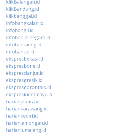
klikBalangan.id
klikBandung.id
klikbanggai.id
infobangkalan.id
infobangli.id
infobanjarnegara.id
infobantaeng.id
infobantul.id
ekspresbekasi.id
ekspresbone.id
eksprescianjur.id
ekspresgresik.id
ekspresgorontalo.id
ekspresindramayu.id
harianjepara.id
hariankarawang.id
hariankediri.id
harianlamongan.id
harianlumajang.id