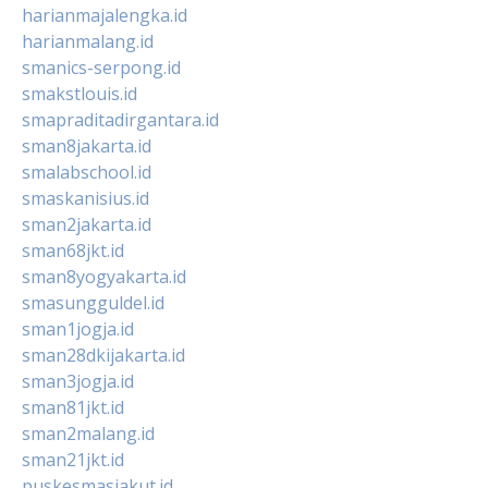
harianmajalengka.id
harianmalang.id
smanics-serpong.id
smakstlouis.id
smapraditadirgantara.id
sman8jakarta.id
smalabschool.id
smaskanisius.id
sman2jakarta.id
sman68jkt.id
sman8yogyakarta.id
smasungguldel.id
sman1jogja.id
sman28dkijakarta.id
sman3jogja.id
sman81jkt.id
sman2malang.id
sman21jkt.id
puskesmasjakut.id