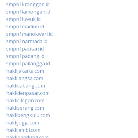
smpn1kranggan.id
smpn1lamongan.id
smpn1luwuk.id
smpn1madiun.id
smpn1manokwari.id
smpn1narmada.id
smpn1pacitan.id
smpn1padang.id
smpn1pailangga.id
haklijakarta.com
haklilangsa.com
haklisabang.com
haklidenpasar.com
haklicilegon.com
hakliserang.com
haklibengkulu.com
haklijogja.com
haklijambi.com
haklibandung.com