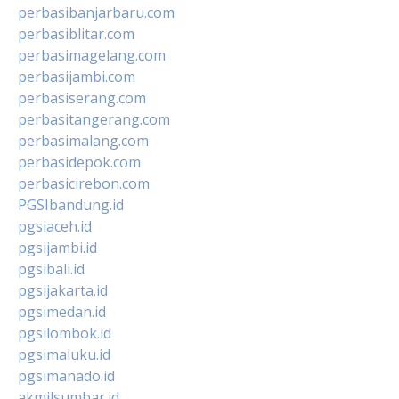
perbasibanjarbaru.com
perbasiblitar.com
perbasimagelang.com
perbasijambi.com
perbasiserang.com
perbasitangerang.com
perbasimalang.com
perbasidepok.com
perbasicirebon.com
PGSIbandung.id
pgsiaceh.id
pgsijambi.id
pgsibali.id
pgsijakarta.id
pgsimedan.id
pgsilombok.id
pgsimaluku.id
pgsimanado.id
akmilsumbar.id