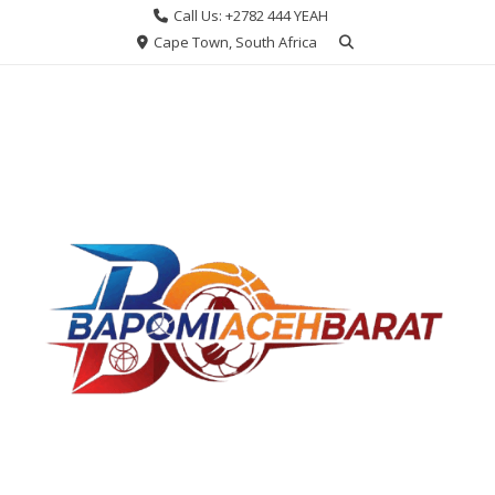
Skip
Call Us: +2782 444 YEAH
to
Cape Town, South Africa
content