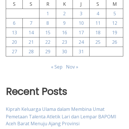
S
S
R
K
J
S
M
1
2
3
4
5
6
7
8
9
10
11
12
13
14
15
16
17
18
19
20
21
22
23
24
25
26
27
28
29
30
31
« Sep
Nov »
Recent Posts
Kiprah Keluarga Ulama dalam Membina Umat
Pemetaan Talenta Atletik Lari dan Lempar BAPOMI
Aceh Barat Menuju Ajang Provinsi