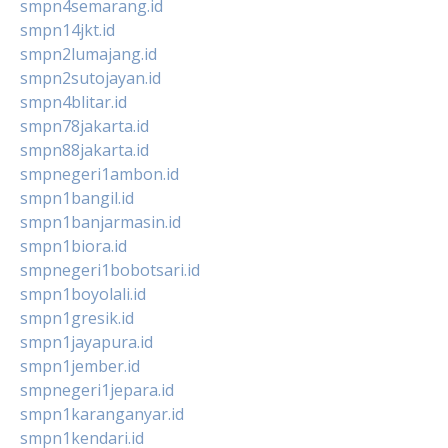
smpn4semarang.id
smpn14jkt.id
smpn2lumajang.id
smpn2sutojayan.id
smpn4blitar.id
smpn78jakarta.id
smpn88jakarta.id
smpnegeri1ambon.id
smpn1bangil.id
smpn1banjarmasin.id
smpn1biora.id
smpnegeri1bobotsari.id
smpn1boyolali.id
smpn1gresik.id
smpn1jayapura.id
smpn1jember.id
smpnegeri1jepara.id
smpn1karanganyar.id
smpn1kendari.id